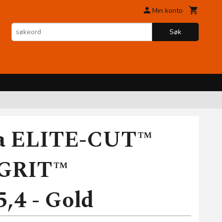
Min konto
Søk
a ELITE-CUT™
-GRIT™
,4 - Gold