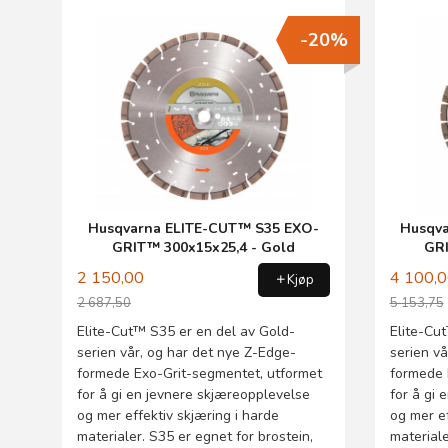
-20%
Husqvarna ELITE-CUT™ S35 EXO-
Husqv
GRIT™ 300x15x25,4 - Gold
GRI
2 150,00
4 100,
Kjøp
2 687,50
5 153,75
Rabatt
Rabatt
Elite-Cut™ S35 er en del av Gold-
Elite-Cu
serien vår, og har det nye Z-Edge-
serien vå
formede Exo-Grit-segmentet, utformet
formede 
for å gi en jevnere skjæreopplevelse
for å gi 
og mer effektiv skjæring i harde
og mer ef
materialer. S35 er egnet for brostein,
material