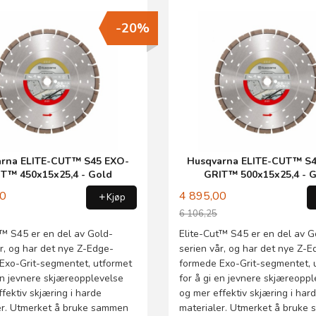
-20%
arna ELITE-CUT™ S45 EXO-
Husqvarna ELITE-CUT™ S4
T™ 450x15x25,4 - Gold
GRIT™ 500x15x25,4 - 
00
4 895,00
Kjøp
6 106,25
Rabatt
t™ S45 er en del av Gold-
Elite-Cut™ S45 er en del av G
r, og har det nye Z-Edge-
serien vår, og har det nye Z-E
Exo-Grit-segmentet, utformet
formede Exo-Grit-segmentet, 
en jevnere skjæreopplevelse
for å gi en jevnere skjæreopp
fektiv skjæring i harde
og mer effektiv skjæring i har
er. Utmerket å bruke sammen
materialer. Utmerket å bruke