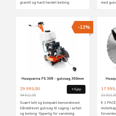
granitt og hard herdet betong.
med gulv
-13%
Husqvarna FS 309 - gulvsag 350mm
Husqv
29 995,00
17 995
Kjøp
34 511,25
21 011,2
Rabatt
Rabatt
Svært lett og kompakt bensindrevet,
K 1 PACE 
hånddrevet gulvsag til saging i asfalt
motorkap
og betong. Ypperlig for vanskelig
forventer