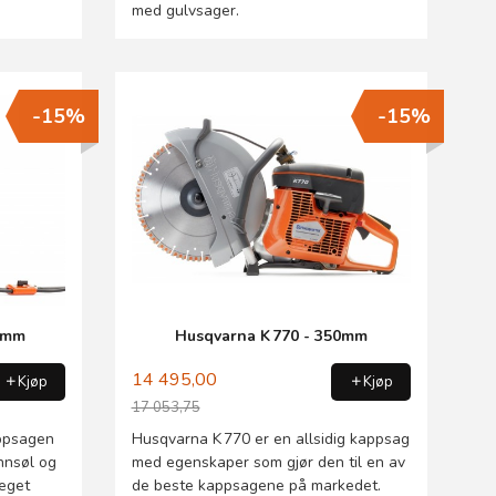
med gulvsager.
-15%
-15%
50mm
Husqvarna K 770 - 350mm
14 495,00
Kjøp
Kjøp
17 053,75
Rabatt
appsagen
Husqvarna K 770 er en allsidig kappsag
nnsøl og
med egenskaper som gjør den til en av
meget
de beste kappsagene på markedet.