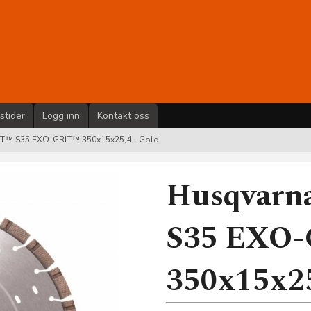
stider
Logg inn
Kontakt oss
UT™ S35 EXO-GRIT™ 350x15x25,4 - Gold
Husqvarn
S35 EXO
350x15x25