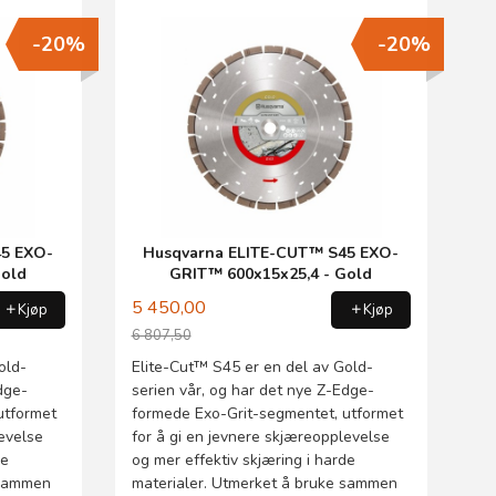
-20%
-20%
5 EXO-
Husqvarna ELITE-CUT™ S45 EXO-
Gold
GRIT™ 600x15x25,4 - Gold
5 450,00
Kjøp
Kjøp
6 807,50
Rabatt
old-
Elite-Cut™ S45 er en del av Gold-
dge-
serien vår, og har det nye Z-Edge-
utformet
formede Exo-Grit-segmentet, utformet
levelse
for å gi en jevnere skjæreopplevelse
de
og mer effektiv skjæring i harde
 sammen
materialer. Utmerket å bruke sammen