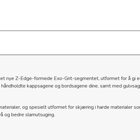
 det nye Z-Edge-formede Exo-Grit-segmentet, utformet for å gi 
e håndholdte kappsagene og bordsagene dine, samt med gulvsage
ematerialer, og spesielt utformet for skjæring i harde materialer 
ivå og bedre slamutsuging.