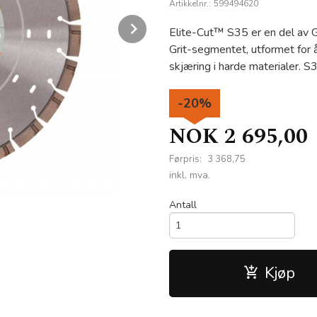
Artikkelnr.:
599494620
Next
Elite-Cut™ S35 er en del av 
Grit-segmentet, utformet for 
skjæring i harde materialer. S
-20%
NOK
2 695,00
Førpris:
3 368,75
Rabatt
inkl. mva.
Antall
Kjøp