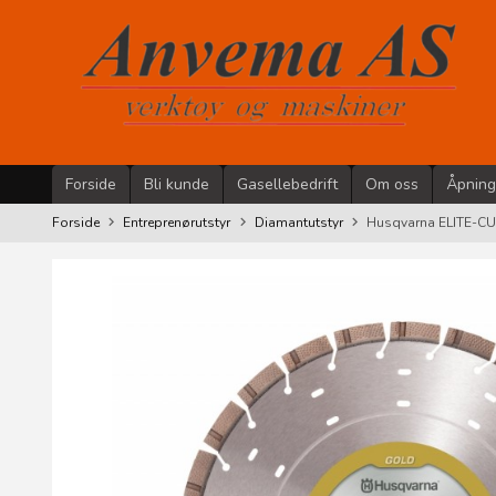
Gå
til
innholdet
Forside
Bli kunde
Gasellebedrift
Om oss
Åpning
Forside
Entreprenørutstyr
Diamantutstyr
Husqvarna ELITE-C