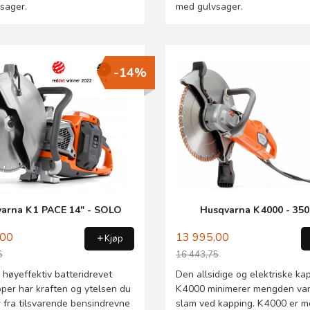
sager.
med gulvsager.
-14%
arna K 1 PACE 14" - SOLO
Husqvarna K 4000 - 3
,00
13 995,00
Kjøp
5
16 443,75
Rabatt
høyeffektiv batteridrevet
Den allsidige og elektriske k
per har kraften og ytelsen du
K 4000 minimerer mengden va
 fra tilsvarende bensindrevne
slam ved kapping. K 4000 er 