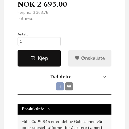
NOK
2 695,00
Førpris:
3 368,75
Rabatt
inkl. mva.
Antall
Kjøp
Ønskeliste
Del dette
Produktinfo
Elite-Cut™ S45 er en del av Gold-serien vår,
og er spesielt utformet for å skjære i armert