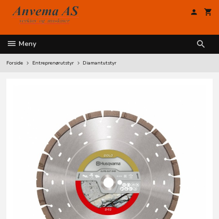
Gå
til
innholdet
Meny
Forside
Entreprenørutstyr
Diamantutstyr