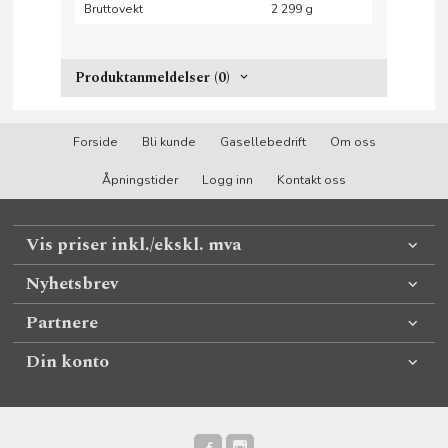
Bruttovekt
2 299 g
Produktanmeldelser (0)
Forside
Bli kunde
Gasellebedrift
Om oss
Åpningstider
Logg inn
Kontakt oss
Vis priser inkl./ekskl. mva
Nyhetsbrev
Partnere
Din konto