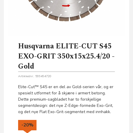
Husqvarna ELITE-CUT S45
EXO-GRIT 350x15x25.4/20 -
Gold
Artikkelnr.:
599494720
Elite-Cut™ S45 er en del av Gold-serien vår, og er
spesielt utformet for å skjære i armert betong.
Dette premium-sagbladet har to forskjellige
segmentdesign: det nye Z-Edge-formede Exo-Grit,
og det nye Flat Exo-Grit-segmentet med innhakk.
-20%