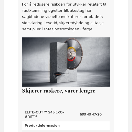
For å redusere risikoen for ulykker relatert til
fastklemming og/eller tilbakeslag har
sagbladene visuelle indikatorer for bladets
sideklaring, levetid, skjæredybde og slitasje
samt piler i rotasjonsretningen i farge.
Skjærer raskere, varer lengre
ELITE-CUT™ S45 EXO-
599 49 47‑20
GRIT™
Produktinformasjon