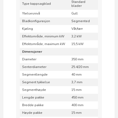
Standard
Type kappsagblad
blader
Ytelsesnivå
Gull
Bladkonfigurasjon
Segmented
Kjøling
Våt/tørr
Effektområde, minimum kW
3,2 kW
Effektområde, maximum kW
15,5 kW
Dimensjoner
Diameter
350 mm
Senterdiameter
25.4/20 mm
Segmentlengde
40 mm
Segment tykkelse
3,7 mm
Segmenthøyde
15 mm
Lengde pakke
450 mm
Bredde pakke
400 mm
Høyde pakke
15 mm