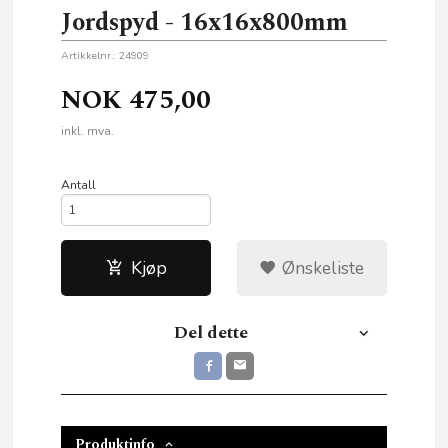
Jordspyd - 16x16x800mm
Artikkelnr.:
24909
NOK
475,00
inkl. mva.
Antall
Kjøp
Ønskeliste
Del dette
Produktinfo