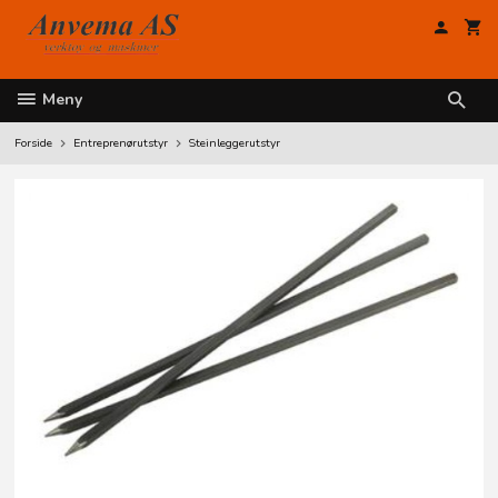
Gå
til
innholdet
Meny
Forside
Entreprenørutstyr
Steinleggerutstyr