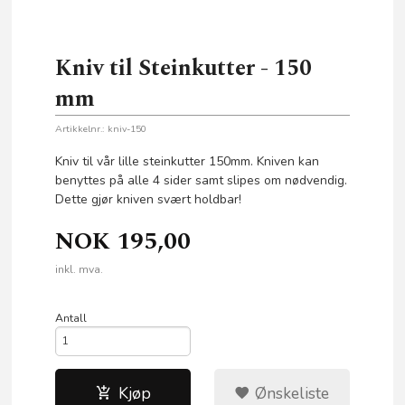
Kniv til Steinkutter - 150
mm
Artikkelnr.:
kniv-150
Kniv til vår lille steinkutter 150mm. Kniven kan
benyttes på alle 4 sider samt slipes om nødvendig.
Dette gjør kniven svært holdbar!
NOK
195,00
inkl. mva.
Antall
Kjøp
Ønskeliste