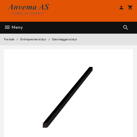
Gå
til
innholdet
Meny
Forside
Entreprenørutstyr
Steinleggerutstyr