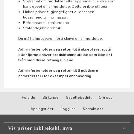
Spørsmål om produktet eller spørsmål til andre som
har skrevet en anmeldelse. Dette er ikke et forum.
Linker, priser, tilgjengelighet eller annen
tidsavhengig informasjon.
Referanser til konkurrenter
Støtende/ufin ordbruk.
Du må ha kjøpt varen for å skrive en anmeldelse.
Admin forbeholder seg retten til å akseptere, avslå
eller fjerne enhver produktanmeldelse som ikke er i
tråd med disse retningslinjene.
Admin forbeholder seg retten til å publisere
anmeldelser i for eksempel annonsering.
Forside
Bli kunde
Gasellebedrift
Om oss
Åpningstider
Logg inn
Kontakt oss
Vis priser inkl./ekskl. mva