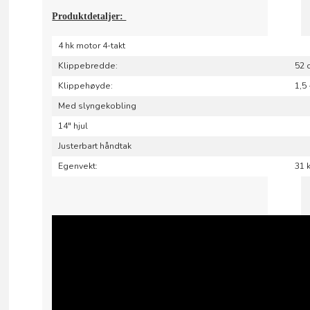
Produktdetaljer:
4 hk motor 4-takt
Klippebredde:
52 
Klippehøyde:
1,5
Med slyngekobling
14" hjul
Justerbart håndtak
Egenvekt:
31 