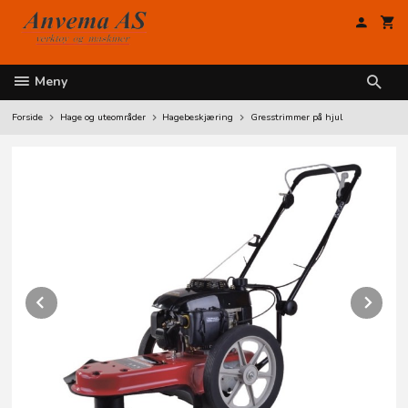
Gå
til
innholdet
Meny
Forside
Hage og uteområder
Hagebeskjæring
Gresstrimmer på hjul
Prev
Ne