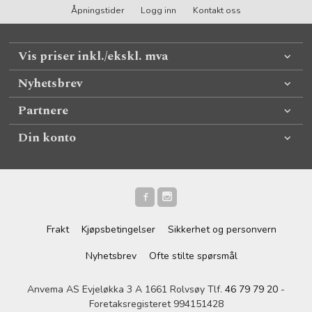
Åpningstider
Logg inn
Kontakt oss
Vis priser inkl./ekskl. mva
Nyhetsbrev
Partnere
Din konto
Frakt
Kjøpsbetingelser
Sikkerhet og personvern
Nyhetsbrev
Ofte stilte spørsmål
Anvema AS Evjeløkka 3 A 1661 Rolvsøy Tlf.
46 79 79 20
-
Foretaksregisteret 994151428