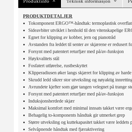
Produktinfo
Teknisk informasjon
P
PRODUKTDETALJER
Tokomponent ERGO™-håndtak: termoplastisk overflate 
Sideavbiter utviklet i henhold til den vitenskapelige
Egnet for klipping av kobber, jern og pianotråd
Avstanden fra leddet til senter av skjærene er redusert f
Forsynt med patentert returfjær med på/av-funksjon
Høykvalitets stål
Fosfatert utførelse, rustbeskyttet
Klipperadiusen øker langs skjæret for klipping av harde
Skrudd ledd sikrer stor utveksling og nøyaktig innrettin
Avrundete kjefter som gjør tangen velegnet på trange st
Forsynt med patentert returfjær med på/av-funksjon
Induksjonsherdede skjær
Maksimal komfort med minimal innsats takket være erg
Behagelig to-komponents håndtak gir utmerket grep
Større utveksling og kuttekapasitet takket være leddets 
Selvåpnende håndtak med fjæraktivering