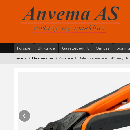
Gå
til
innholdet
Forside
Bli kunde
Gasellebedrift
Om oss
Åpning
Forside
Håndverktøy
Avbitere
Bahco sideavbiter 140 mm, E
Prev