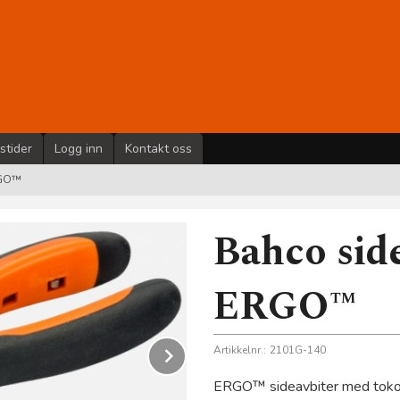
stider
Logg inn
Kontakt oss
RGO™
Bahco sid
ERGO™
Next
Artikkelnr.:
2101G-140
ERGO™ sideavbiter med tokom