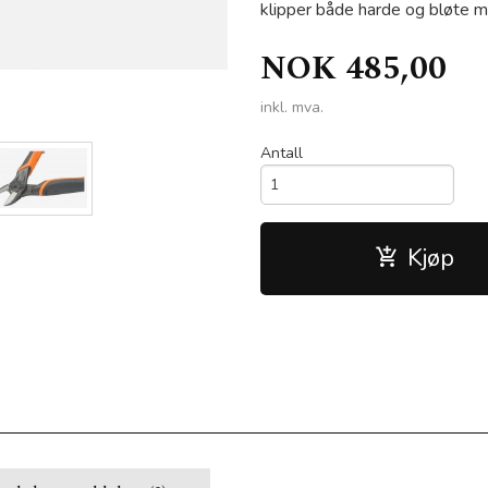
klipper både harde og bløte m
NOK
485,00
2101G 140mm
inkl. mva.
Antall
Kjøp