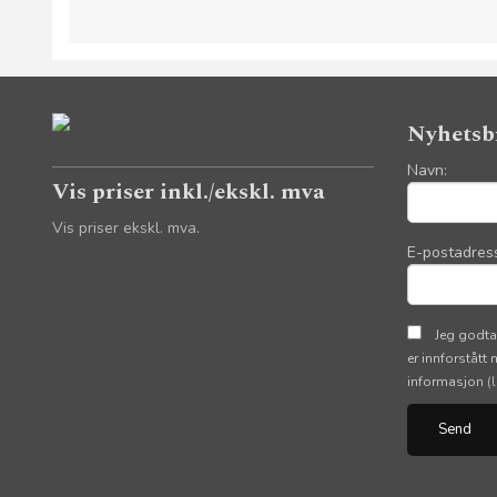
Nyhetsb
Navn:
Vis priser inkl./ekskl. mva
Vis priser ekskl. mva.
E-postadres
Jeg godta
er innforstått
informasjon
(