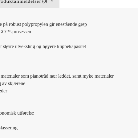
roduktanmeldelser (0)
på robust polypropylen gir enestående grep
 ERGO™-prosessen
or større utveksling og høyere klippekapasitet
 materialer som pianotråd nær leddet, samt myke materialer
g av skjærene
eder
onomisk utførelse
plassering