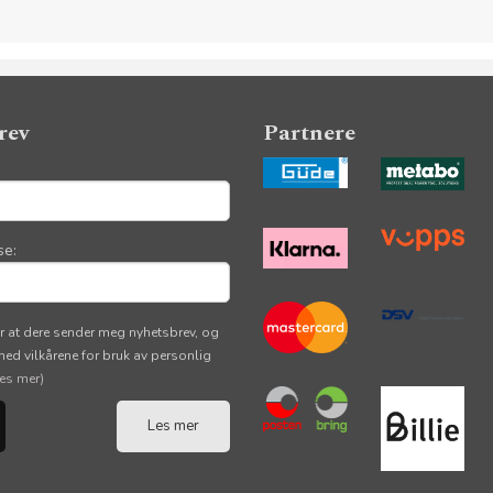
rev
Partnere
se:
r at dere sender meg nyhetsbrev, og
 med vilkårene for bruk av personlig
les mer)
Les mer