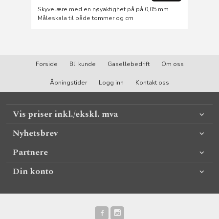
Skyvelære med en nøyaktighet på på 0,05 mm.
Måleskala til både tommer og cm
Forside
Bli kunde
Gasellebedrift
Om oss
Åpningstider
Logg inn
Kontakt oss
Vis priser inkl./ekskl. mva
Nyhetsbrev
Partnere
Din konto