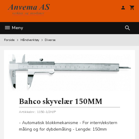
Gå
til
innholdet
Meny
Forside
Håndverktøy
Diverse
Bahco skyvelær 150MM
Artikkelnr.:
1150-1/2H/P
- Automatisk blokkmekanisme - For intern/ekstern
måling og for dybdemåling - Lengde: 150mm