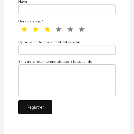
Navn
Din vurdering?
1 star
2 star
3 star
4 star
5 star
6 star
Oppgi en tittel for anmeldelsen din
Skriv inn produktanmeldelsen i feltet under