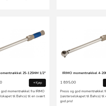
omentnøkkel 25-125NM 1/2"
IRIMO momentnøkkel 4-20
00
1 895,00
Kjøp
g god momentnøkkel fra IRIMO
Presis og god momentnøkkel f
lskapet til Bahco) til en svært
(søsterselskapet til Bahco) til
god pris!