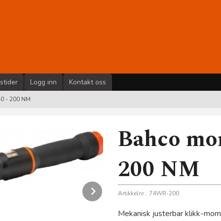
stider
Logg inn
Kontakt oss
0 - 200 NM
Bahco mom
200 NM
Next
Artikkelnr.:
74WR-200
Mekanisk justerbar klikk-mom