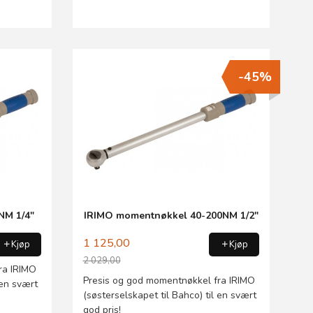
-45%
NM 1/4"
IRIMO momentnøkkel 40-200NM 1/2"
1 125,00
Kjøp
Kjøp
2 029,00
ra IRIMO
Rabatt
Presis og god momentnøkkel fra IRIMO
 en svært
(søsterselskapet til Bahco) til en svært
god pris!