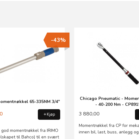
-43%
Chicago Pneumatic - Mome
omentnøkkel 65-335NM 3/4"
- 40-200 Nm - CP891
00
3 880,00
Kjøp
Momentnøkkel fra CP for meka
g god momentnøkkel fra IRIMO
innen bil, last, buss, anlegg og
lskapet til Bahco) til en svært