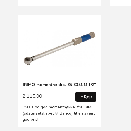
IRIMO momentnøkkel 65-335NM 1/2"
2 115,00
Kjøp
Presis og god momentnøkkel fra IRIMO
(søsterselskapet til Bahco) til en svært
god pris!