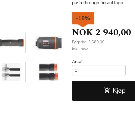
push through firkanttapp
-18%
NOK
2 940,00
Førpris:
3 589,00
Rabatt
inkl. mva.
Antall
Kjøp