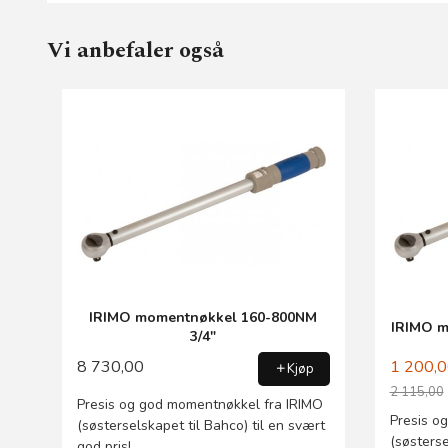
Vi anbefaler også
IRIMO momentnøkkel 160-800NM
IRIMO m
3/4"
8 730,00
1 200,
Kjøp
2 115,00
Presis og god momentnøkkel fra IRIMO
Rabatt
Presis o
(søsterselskapet til Bahco) til en svært
(søsterse
god pris!