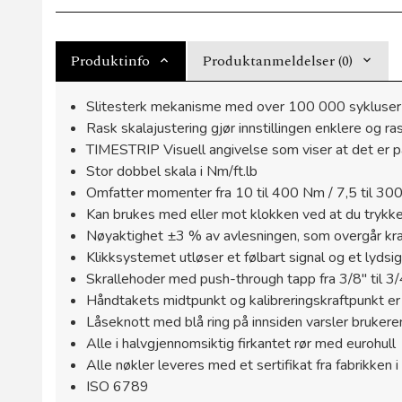
Produktinfo
Produktanmeldelser (0)
Slitesterk mekanisme med over 100 000 sykluser 
Rask skalajustering gjør innstillingen enklere og r
TIMESTRIP Visuell angivelse som viser at det er på 
Stor dobbel skala i Nm/ft.lb
Omfatter momenter fra 10 til 400 Nm / 7,5 til 300
Kan brukes med eller mot klokken ved at du trykk
Nøyaktighet ±3 % av avlesningen, som overgår 
Klikksystemet utløser et følbart signal og et lydsi
Skrallehoder med push-through tapp fra 3/8" til 
Håndtakets midtpunkt og kalibreringskraftpunkt e
Låseknott med blå ring på innsiden varsler brukere
Alle i halvgjennomsiktig firkantet rør med eurohull
Alle nøkler leveres med et sertifikat fra fabrikken 
ISO 6789