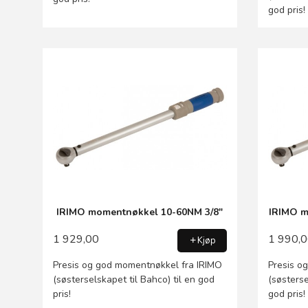
god pris!
IRIMO momentnøkkel 10-60NM 3/8"
IRIMO m
1 929,00
1 990,
Kjøp
Presis og god momentnøkkel fra IRIMO
Presis o
(søsterselskapet til Bahco) til en god
(søsterse
pris!
god pris!