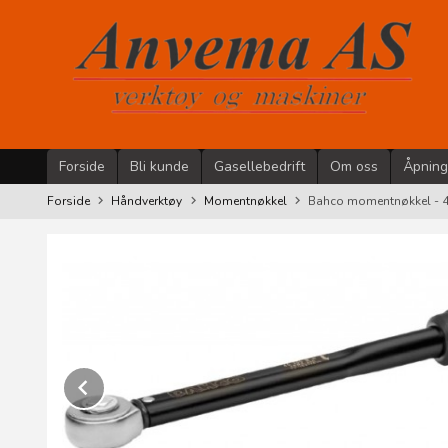
Gå
til
innholdet
Forside
Bli kunde
Gasellebedrift
Om oss
Åpning
Forside
Håndverktøy
Momentnøkkel
Bahco momentnøkkel - 4
Prev