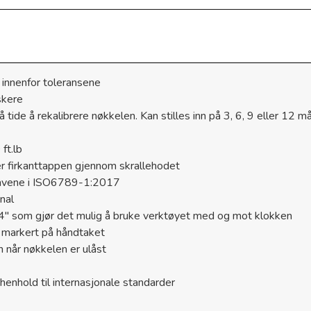
innenfor toleransene
askere
tide å rekalibrere nøkkelen. Kan stilles inn på 3, 6, 9 eller 12 
 ft.lb
er firkanttappen gjennom skrallehodet
kravene i ISO6789-1:2017
gnal
3/4" som gjør det mulig å bruke verktøyet med og mot klokken
r markert på håndtaket
n når nøkkelen er ulåst
i henhold til internasjonale standarder