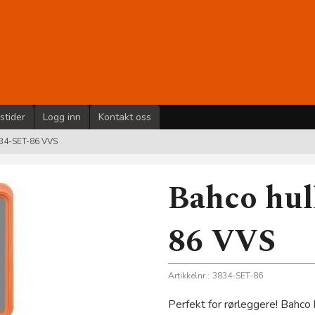
stider
Logg inn
Kontakt oss
834-SET-86 VVS
Bahco hul
86 VVS
Artikkelnr.:
3834-SET-86
Perfekt for rørleggere! Bahco