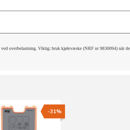
lv ved overbelastning. Viktig; bruk kjølevæske (NRF nr 9830094) når det 
-31%