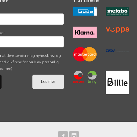
rev
Partnere
se:
r at dere sender meg nyhetsbrev, og
 med vilkårene for bruk av personlig
les mer)
Les mer