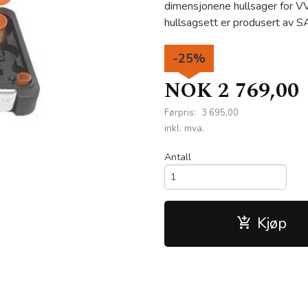
dimensjonene hullsager for V
hullsagsett er produsert av 
-25%
NOK
2 769,00
Førpris:
3 695,00
Rabatt
inkl. mva.
Antall
Kjøp