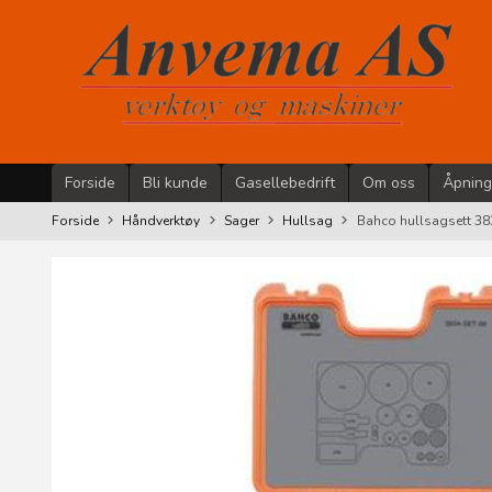
Gå
til
innholdet
Forside
Bli kunde
Gasellebedrift
Om oss
Åpning
Forside
Håndverktøy
Sager
Hullsag
Bahco hullsagsett 3