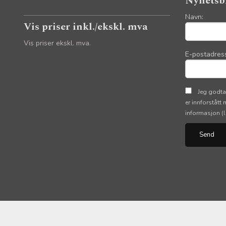
Nyhetsb
Navn:
Vis priser inkl./ekskl. mva
Vis priser ekskl. mva.
E-postadres
Jeg godta
er innforstått
informasjon
(