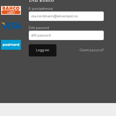
Din konto
E-postadresse
Ditt passord
Glemt passord?