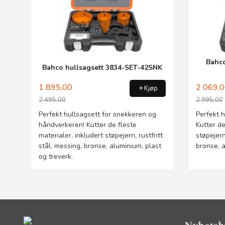
Bahco
Bahco hullsagsett 3834-SET-42SNK
1 895,00
2 069,
Kjøp
2 495,00
2 995,00
Rabatt
Rabatt
Perfekt hullsagsett for snekkeren og
Perfekt h
håndverkeren! Kutter de fleste
Kutter de
materialer, inkludert støpejern, rustfritt
støpejern
stål, messing, bronse, aluminium, plast
bronse, a
og treverk.