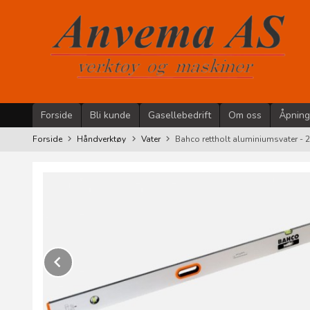
Gå
til
innholdet
Forside
Bli kunde
Gasellebedrift
Om oss
Åpning
Forside
Håndverktøy
Vater
Bahco rettholt aluminiumsvater -
Prev