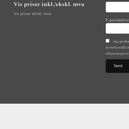
Vis priser inkl./ekskl. mva
Vis priser ekskl. mva.
E-postadres
Jeg godta
er innforstått
informasjon
(