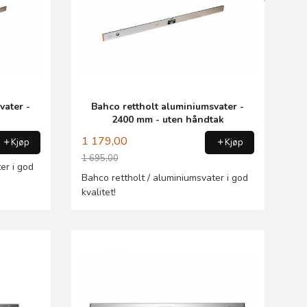
vater -
Bahco rettholt aluminiumsvater -
2400 mm - uten håndtak
1 179,00
Kjøp
Kjøp
1 695,00
er i god
Rabatt
Bahco rettholt / aluminiumsvater i god
kvalitet!