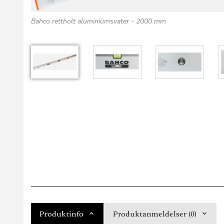
Bahco rettholt aluminiumsvater - 2000 mm
Produktinfo
Produktanmeldelser (0)