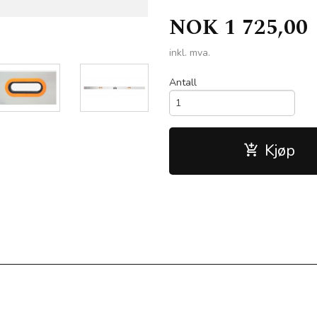
NOK
1 725,00
Bahco rettholt aluminiumsvater - 20
inkl. mva.
Antall
Kjøp