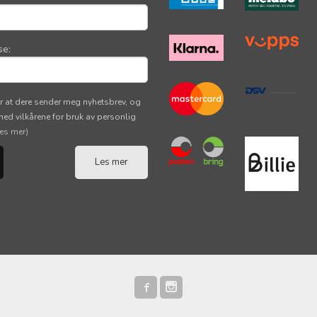
se:
r at dere sender meg nyhetsbrev, og
 med vilkårene for bruk av personlig
les mer)
Les mer