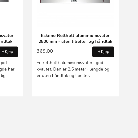
msvater
Eskimo Rettholt aluminiumsvater
åndtak
2500 mm - uten libeller og håndtak
369,00
Kjøp
Kjøp
 god
En rettholt/ aluminiumsvater i god
ngde har
kvalitet. Den er 2,5 meter i lengde og
tig
er uten håndtak og libeller.