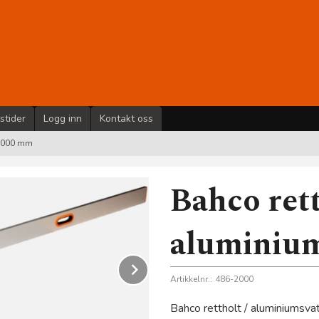
stider
Logg inn
Kontakt oss
 2000 mm
Bahco ret
aluminium
Next
Artikkelnr.:
486-2000
Bahco rettholt / aluminiumsvate