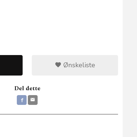
00 mm
Bahco retthol
Ønskeliste
Del dette