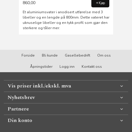
860,00
Kjøp
Et aluminiumsvater i anodisert utførelse med 3
libeller og en lengde på 800mm. Dette vateret har
uknuselige libeller og en tykk profil som gjør den
sterkere og tåler mer.
Forside
Bli kunde
Gasellebedrift
Om oss
Åpningstider
Logg inn
Kontakt oss
Vis priser inkl./ekskl. mva
Nyhetsbrev
Partnere
Din konto