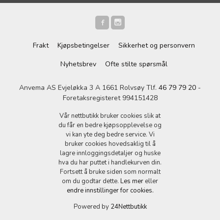
Frakt
Kjøpsbetingelser
Sikkerhet og personvern
Nyhetsbrev
Ofte stilte spørsmål
Anvema AS Evjeløkka 3 A 1661 Rolvsøy Tlf.
46 79 79 20
-
Foretaksregisteret 994151428
Vår nettbutikk bruker cookies slik at
du får en bedre kjøpsopplevelse og
vi kan yte deg bedre service. Vi
bruker cookies hovedsaklig til å
lagre innloggingsdetaljer og huske
hva du har puttet i handlekurven din.
Fortsett å bruke siden som normalt
om du godtar dette.
Les mer
eller
endre innstillinger for cookies.
Powered by
24Nettbutikk