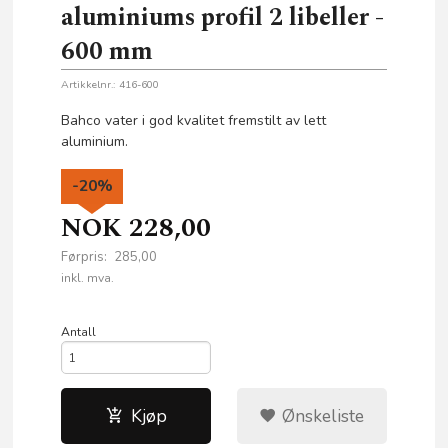
aluminiums profil 2 libeller -
600 mm
Artikkelnr.:
416-600
Bahco vater i god kvalitet fremstilt av lett
aluminium.
-20%
NOK
228,00
Førpris:
285,00
Rabatt
inkl. mva.
Antall
Kjøp
Ønskeliste