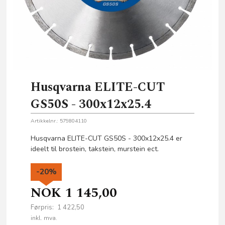
Husqvarna ELITE-CUT
GS50S - 300x12x25.4
Artikkelnr.:
579804110
Husqvarna ELITE-CUT GS50S - 300x12x25.4 er
ideelt til brostein, takstein, murstein ect.
-20%
NOK
1 145,00
Førpris:
1 422,50
Rabatt
inkl. mva.