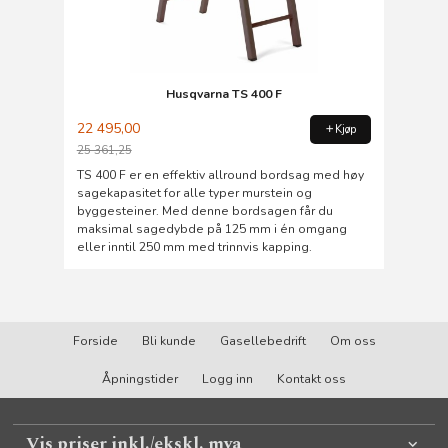
Husqvarna TS 400 F
22 495,00
Kjøp
25 361,25
Rabatt
TS 400 F er en effektiv allround bordsag med høy
sagekapasitet for alle typer murstein og
byggesteiner. Med denne bordsagen får du
maksimal sagedybde på 125 mm i én omgang
eller inntil 250 mm med trinnvis kapping.
Forside
Bli kunde
Gasellebedrift
Om oss
Åpningstider
Logg inn
Kontakt oss
Vis priser inkl./ekskl. mva