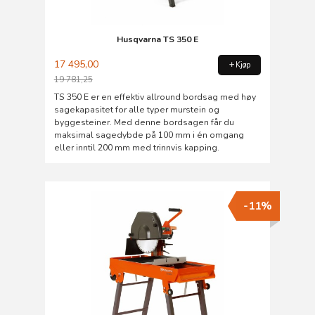
Husqvarna TS 350 E
17 495,00
Kjøp
19 781,25
Rabatt
TS 350 E er en effektiv allround bordsag med høy
sagekapasitet for alle typer murstein og
byggesteiner. Med denne bordsagen får du
maksimal sagedybde på 100 mm i én omgang
eller inntil 200 mm med trinnvis kapping.
-11%