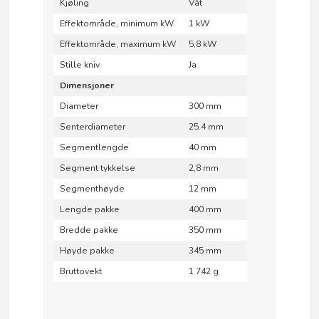
Kjøling
Våt
Effektområde, minimum kW
1 kW
Effektområde, maximum kW
5,8 kW
Stille kniv
Ja
Dimensjoner
Diameter
300 mm
Senterdiameter
25.4 mm
Segmentlengde
40 mm
Segment tykkelse
2,8 mm
Segmenthøyde
12 mm
Lengde pakke
400 mm
Bredde pakke
350 mm
Høyde pakke
345 mm
Bruttovekt
1 742 g