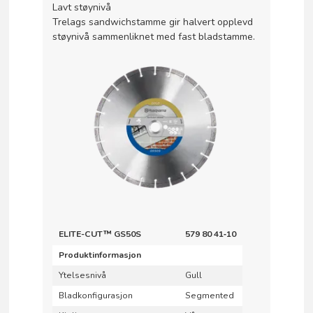
Lavt støynivå
Trelags sandwichstamme gir halvert opplevd
støynivå sammenliknet med fast bladstamme.
ELITE-CUT™ GS50S
579 80 41‑10
Produktinformasjon
Ytelsesnivå
Gull
Bladkonfigurasjon
Segmented