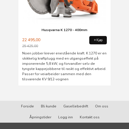
Husqvarna K 1270 - 400mm
22 495,00
Kjøp
25 425,00
Rabatt
Noen jobber krever enestående kraft. K 1270 er en
skikkelig kraftplugg med en utgangseffekt på
imponerende 5,8 kW, og forvandler selv de
tyngste kappejobbene til raskt og effektivt arbeid.
Passer for veiarbeider sammen med den
tilsvarende KV 9/12-vognen
Forside
Bli kunde
Gasellebedrift
Om oss
Åpningstider
Logg inn
Kontakt oss