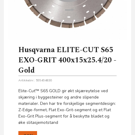
Husqvarna ELITE-CUT S65
EXO-GRIT 400x15x25.4/20 -
Gold
Artikkelnr.:
599494830
Elite-Cut™ S65 GOLD gir økt skjæreytelse ved
skjæring i byggesteiner og andre slipende
materialer. Den har tre forskjellige segmentdesign:
Z-Edge-formet, Flat Exo-Grit-segment og et Flat
Exo-Grit Plus-segment for å beskytte bladet og
øke slitasjemotstand