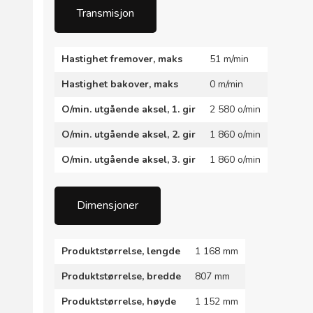
Transmisjon
Hastighet fremover, maks
51 m/min
Hastighet bakover, maks
0 m/min
O/min. utgående aksel, 1. gir
2 580 o/min
O/min. utgående aksel, 2. gir
1 860 o/min
O/min. utgående aksel, 3. gir
1 860 o/min
Dimensjoner
Produktstørrelse, lengde
1 168 mm
Produktstørrelse, bredde
807 mm
Produktstørrelse, høyde
1 152 mm