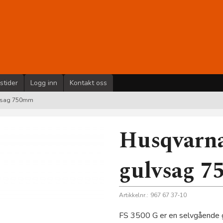
stider
Logg inn
Kontakt oss
lvsag 750mm
Husqvarna
gulvsag 
Artikkelnr.:
967 67 37‑10
FS 3500 G er en selvgående g