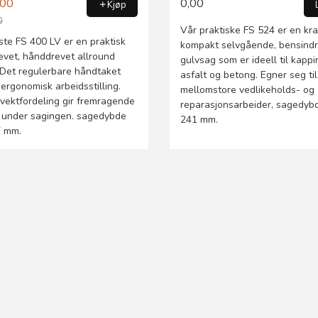
,00
0,00
Kjøp
0
Vår praktiske FS 524 er en kra
ste FS 400 LV er en praktisk
kompakt selvgående, bensind
evet, hånddrevet allround
gulvsag som er ideell til kappi
 Det regulerbare håndtaket
asfalt og betong. Egner seg til
 ergonomisk arbeidsstilling.
mellomstore vedlikeholds- og
 vektfordeling gir fremragende
reparasjonsarbeider, sagedybd
et under sagingen. sagedybde
241 mm.
7 mm.