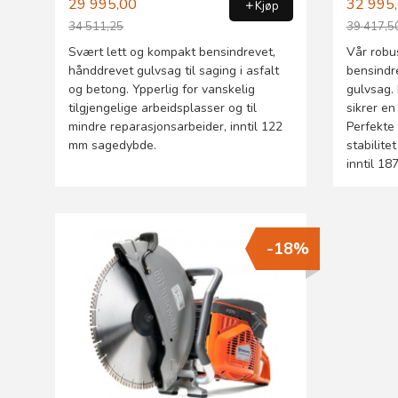
29 995,00
32 995
Kjøp
34 511,25
39 417,5
Rabatt
Rabatt
Svært lett og kompakt bensindrevet,
Vår robu
hånddrevet gulvsag til saging i asfalt
bensindr
og betong. Ypperlig for vanskelig
gulvsag.
tilgjengelige arbeidsplasser og til
sikrer en
mindre reparasjonsarbeider, inntil 122
Perfekte
mm sagedybde.
stabilit
inntil 18
-18%