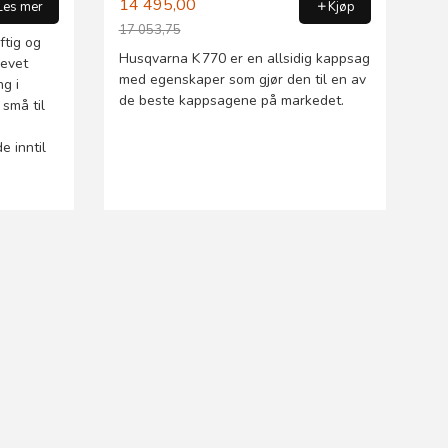
14 495,00
Les mer
Kjøp
17 053,75
ftig og
Rabatt
Husqvarna K 770 er en allsidig kappsag
revet
med egenskaper som gjør den til en av
ng i
de beste kappsagene på markedet.
 små til
e inntil