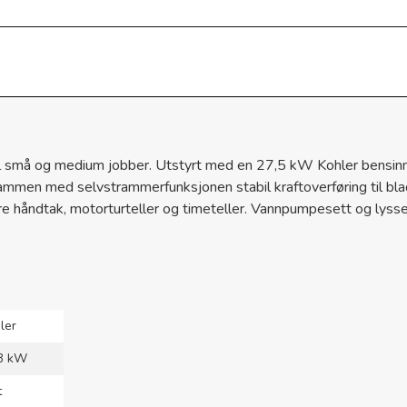
il små og medium jobber. Utstyrt med en 27,5 kW Kohler bensinm
 sammen med selvstrammerfunksjonen stabil kraftoverføring til 
ndtak, motorturteller og timeteller. Vannpumpesett og lyssett 
ler
3 kW
t