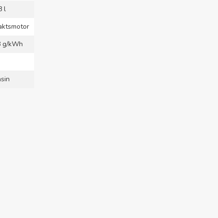
8 l
aktsmotor
8 g/kWh
sin