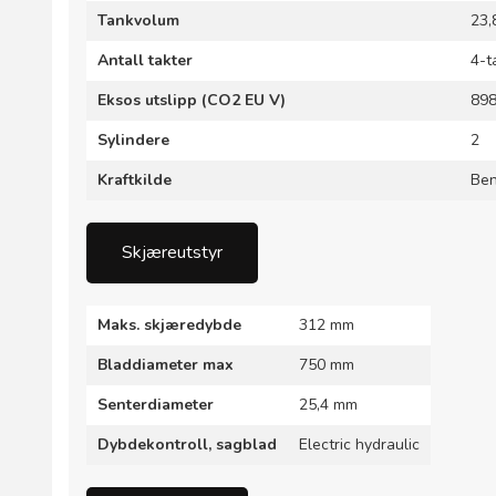
Tankvolum
23,
Antall takter
4-t
Eksos utslipp (CO2 EU V)
89
Sylindere
2
Kraftkilde
Ben
Skjæreutstyr
Maks. skjæredybde
312 mm
Bladdiameter max
750 mm
Senterdiameter
25,4 mm
Dybdekontroll, sagblad
Electric hydraulic