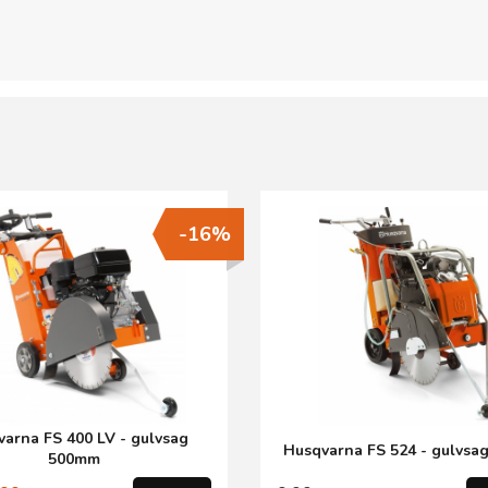
-16%
arna FS 400 LV - gulvsag
Husqvarna FS 524 - gulvs
500mm