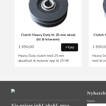
Clutch Heavy Duty til 25 mm aksel
Clutch 
(til B-kilereim)
1 990,00
1 990,
Kjøp
Heavy Duty clutch med 25 mm
Heavy Du
akselhull til motorer opp til 25 HK
mm) til m
Nyhetsb
Navn:
Vis priser inkl./ekskl. mva