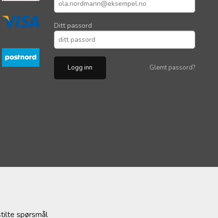
Ditt passord
Glemt passord?
stilte spørsmål