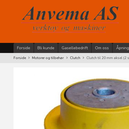
Gå
til
innholdet
Forside
Bli kunde
Gasellebedrift
Om oss
Åpning
Forside
Motorer og tilbehør
Clutch
Clutch til 20 mm aksel (2 