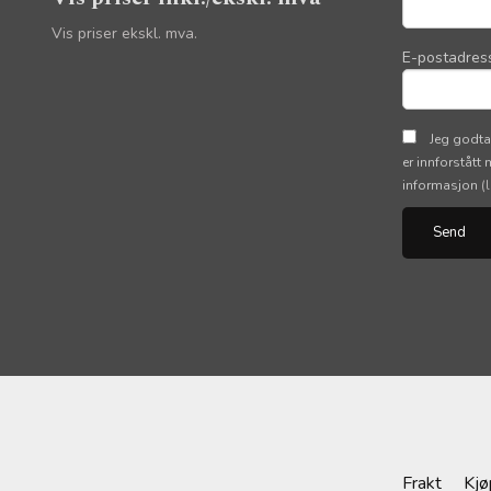
Vis priser ekskl. mva.
E-postadres
Jeg godta
er innforstått
informasjon
(
Frakt
Kjø