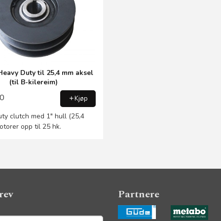
Heavy Duty til 25,4 mm aksel
(til B-kilereim)
00
Kjøp
ty clutch med 1" hull (25,4
otorer opp til 25 hk.
rev
Partnere