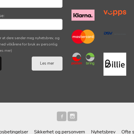
se:
r at dere sender meg nyhetsbrev, og
 med vilkårene for bruk av personlig
les mer)
Les mer
psbetingelser
Sikkerhet og personvern
Nyhetsbrev
Ofte 