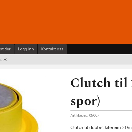
stider
Logg inn
Kontakt oss
spor)
Clutch til
spor)
Artikkelnr.:
05007
Clutch til dobbel kilereim 20