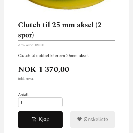
Clutch til 25 mm aksel (2
spor)
Artikkelnr.:
05008
Clutch til dobbel kilereim 25mm aksel
NOK
1 370,00
inkl. mva.
Antall
Kjøp
Ønskeliste