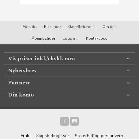
Forside
Bli kunde
Gasellebedrift
Om oss
Åpningstider
Logg inn
Kontakt oss
Vis priser inkl./ekskl. mva
Nyhetsbrev
Partnere
Din konto
Frakt
Kjøpsbetingelser
Sikkerhet og personvern