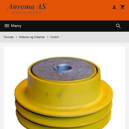
Gå
til
innholdet
Meny
Forside
Motorer og tilbehør
Clutch