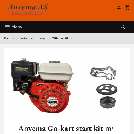
Gå
til
innholdet
Meny
Forside
Motorer og tilbehør
Tilbehør til go-kart
Anvema Go-kart start kit m/