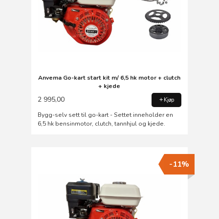
Anvema Go-kart start kit m/ 6,5 hk motor + clutch
+ kjede
2 995,00
Kjøp
Bygg-selv sett til go-kart - Settet inneholder en
6,5 hk bensinmotor, clutch, tannhjul og kjede.
-11%