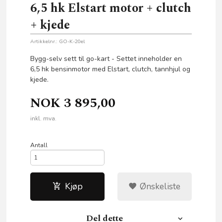
6,5 hk Elstart motor + clutch
+ kjede
Artikkelnr.:
GO-K-20el
Bygg-selv sett til go-kart - Settet inneholder en
6,5 hk bensinmotor med Elstart, clutch, tannhjul og
kjede.
NOK
3 895,00
inkl. mva.
Antall
Kjøp
Ønskeliste
Del dette