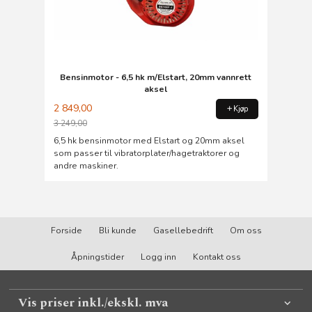
Bensinmotor - 6,5 hk m/Elstart, 20mm vannrett
aksel
2 849,00
Kjøp
3 249,00
Rabatt
6,5 hk bensinmotor med Elstart og 20mm aksel
som passer til vibratorplater/hagetraktorer og
andre maskiner.
Forside
Bli kunde
Gasellebedrift
Om oss
Åpningstider
Logg inn
Kontakt oss
Vis priser inkl./ekskl. mva