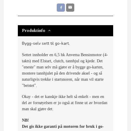
Produktinfo
Bygg-selv sett til go-kart.
Settet innholder en 6,5 hk Anvema Bensinmotor (4-
takts) med Elstart, clutch, tannhjul og kjede. Det
"eneste" man selv må gjøre er å bygge go-karten,
montere tannhjulet på den drivende aksel - og så
naturligvis trekke i startsnoren, når man vil starte
"beistet".
Okay - det er kanskje ikke helt så enkelt - men en
del av fornøyelsen er jo også at finne ut av hvordan
man skal gjøre det.
NB!
Det gis ikke garanti på motoren for bruk i go-