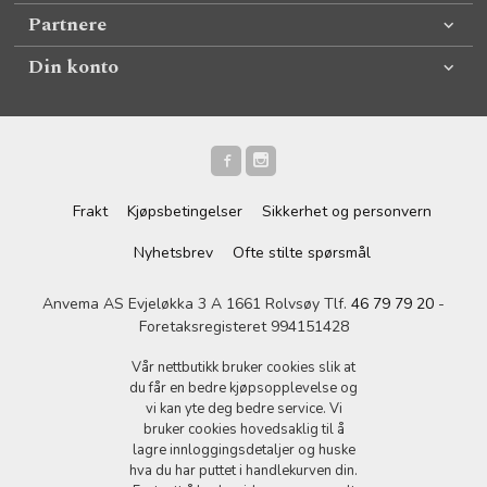
Partnere
Din konto
Frakt
Kjøpsbetingelser
Sikkerhet og personvern
Nyhetsbrev
Ofte stilte spørsmål
Anvema AS Evjeløkka 3 A 1661 Rolvsøy Tlf.
46 79 79 20
-
Foretaksregisteret 994151428
Vår nettbutikk bruker cookies slik at
du får en bedre kjøpsopplevelse og
vi kan yte deg bedre service. Vi
bruker cookies hovedsaklig til å
lagre innloggingsdetaljer og huske
hva du har puttet i handlekurven din.