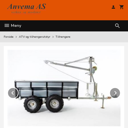
Gå
til
innholdet
Meny
Forside
ATV og tilhengerutstyr
Tilhengere
Prev
Ne