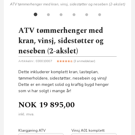
ATV tømmerhenger med kran, vinsj, sidestøtter og neseben (2-akslet)
ATV tømmerhenger med
kran, vinsj, sidestøtter og
neseben (2-akslet)
Artikkelnr.:
030010007
(3 anmeldelser)
Dette inkluderer komplett kran, lasteplan,
tømmerholdere, sidestøtter, nesebein og vinsj!
Dette er en meget solid og kraftig bygd henger
som vi har solgt i mange år!
NOK
19 895,00
inkl. mva.
Klargjøring ATV
Vinsj A01 komplett