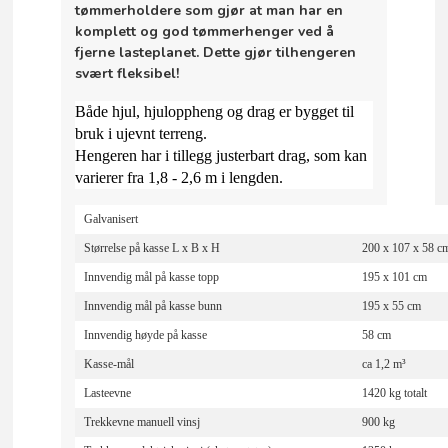
tømmerholdere som gjør at man har en
komplett og god tømmerhenger ved å
fjerne lasteplanet. Dette gjør tilhengeren
svært fleksibel!
Både hjul, hjuloppheng og drag er bygget til
bruk i ujevnt terreng.
Hengeren har i tillegg justerbart drag, som kan
varierer fra 1,8 - 2,6 m i lengden.
Galvanisert
Størrelse på kasse L x B x H
200 x 107 x 58 c
Innvendig mål på kasse topp
195 x 101 cm
Innvendig mål på kasse bunn
195 x 55 cm
Innvendig høyde på kasse
58 cm
Kasse-mål
ca 1,2 m³
Lasteevne
1420 kg totalt
Trekkevne manuell vinsj
900 kg