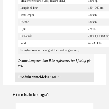
Trekkevne elektrisk vinsj (ekstra utstyr)
1350 kg
Lengde på kran
180 - 260 cm
Total lengde
380 cm
Bredde
130 cm
Hjul
22x11-10
Pakkemål
2,0 x 1,1 x 0,8 me
Vekt
ca. 230 kilo
Svingbar kran med mulighet for montering av vinsj
Denne hengeren kan ikke registreres for kjøring på
vei.
Produktanmeldelser (3)
Vi anbefaler også