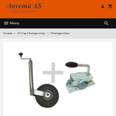
Gå
til
innholdet
Meny
Forside
ATV og tilhengerutstyr
Tilhengerutstyr