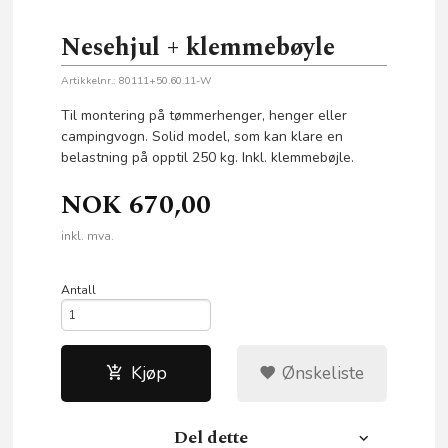
Nesehjul + klemmebøyle
Artikkelnr.:
80111+50.60.11-W
Til montering på tømmerhenger, henger eller
campingvogn. Solid model, som kan klare en
belastning på opptil 250 kg. Inkl. klemmebøjle.
NOK
670,00
inkl. mva.
Antall
Kjøp
Ønskeliste
Del dette