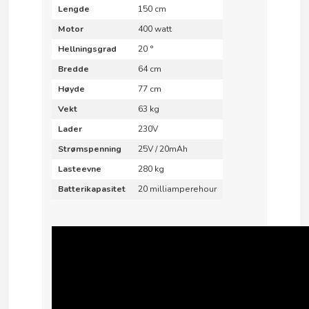
Lengde
150 cm
Motor
400 watt
Hellningsgrad
20 °
Bredde
64 cm
Høyde
77 cm
Vekt
63 kg
Lader
230V
Strømspenning
25V / 20mAh
Lasteevne
280 kg
Batterikapasitet
20 milliamperehour