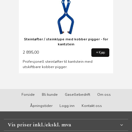
Steinløfter / steinklype med kobber pigger - for
kantstein
2 895,00
Kjøp
Profesjonell steinløfter til kantstein med
utskiftbare kobber pigger.
Forside
Bli kunde
Gasellebedrift
Om oss
Åpningstider
Logg inn
Kontakt oss
Vis priser inkl./ekskl. mva