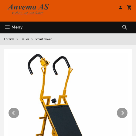
Gå
til
innholdet
Meny
Forside
Traller
Smartmover
Prev
Ne