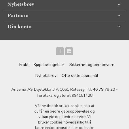
Nyhetsbrev
Partnere
Din konto
Frakt
Kjøpsbetingelser
Sikkerhet og personvern
Nyhetsbrev
Ofte stilte spørsmål
Anvema AS Evjeløkka 3 A 1661 Rolvsøy Tlf.
46 79 79 20
-
Foretaksregisteret 994151428
Vår nettbutikk bruker cookies slik at
du får en bedre kjøpsopplevelse og
vi kan yte deg bedre service. Vi
bruker cookies hovedsaklig til å
lagre innloggingsdetaljer og huske