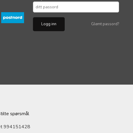
Glemt passord?
stilte spørsmål
ret 994151428