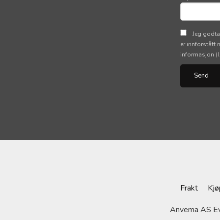
Jeg godta
er innforstått
informasjon
(
Frakt
Kjø
Anvema AS Evj