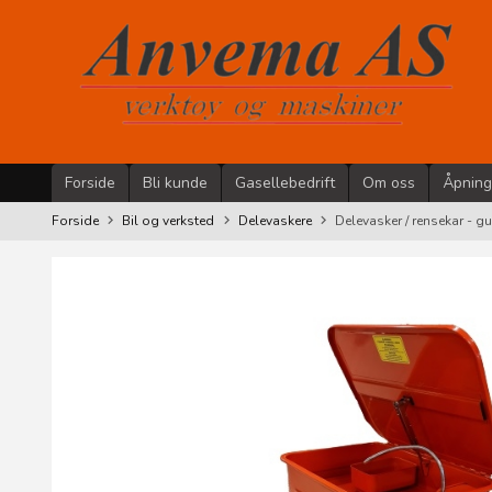
Gå
til
innholdet
Forside
Bli kunde
Gasellebedrift
Om oss
Åpning
Forside
Bil og verksted
Delevaskere
Delevasker / rensekar - g