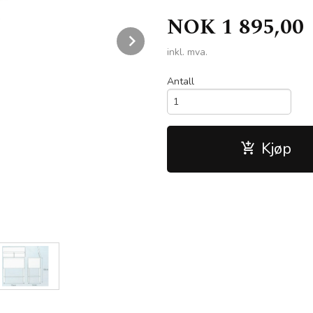
NOK
1 895,00
Next
inkl. mva.
Antall
Kjøp