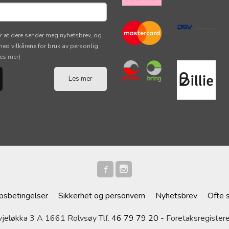
r at dere sender meg nyhetsbrev, og
 med vilkårene for bruk av personlig
les mer)
Les mer
psbetingelser
Sikkerhet og personvern
Nyhetsbrev
Ofte 
eløkka 3 A 1661 Rolvsøy Tlf.
46 79 79 20
- Foretaksregiste