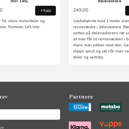
stor 145L
delevaskere
00
249,00
Kjøp
 for store motordeler og
Vaskebørste med 1 meter slan
ler. Rommer 145 liter.
rensevæske i delevaskere. Bø
settes på delevaskerens rør s
at man får ut rensevæsken i b
mens man jobber med den. Gen
slippe sprut og søl når man v
deler og verktøy.
rev
Partnere
se: