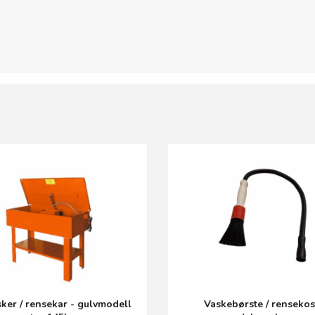
ker / rensekar - gulvmodell
Vaskebørste / rensekost