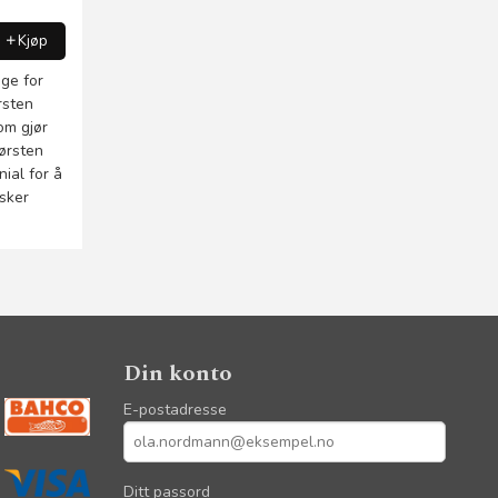
Kjøp
ge for
rsten
om gjør
ørsten
ial for å
asker
Din konto
E-postadresse
Ditt passord