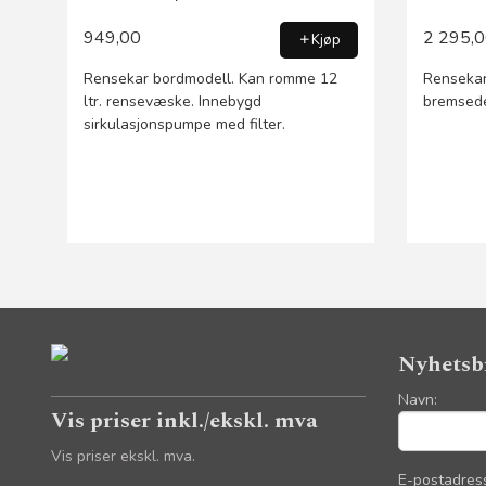
949,00
2 295,
Kjøp
Rensekar bordmodell. Kan romme 12
Rensekar
ltr. rensevæske. Innebygd
bremsede
sirkulasjonspumpe med filter.
Nyhetsb
Navn:
Vis priser inkl./ekskl. mva
Vis priser ekskl. mva.
E-postadres