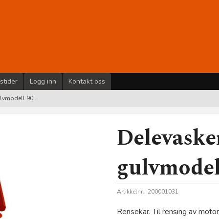
stider
Logg inn
Kontakt oss
ulvmodell 90L
Delevasker
gulvmodel
Artikkelnr.:
200001031
Rensekar. Til rensing av moto