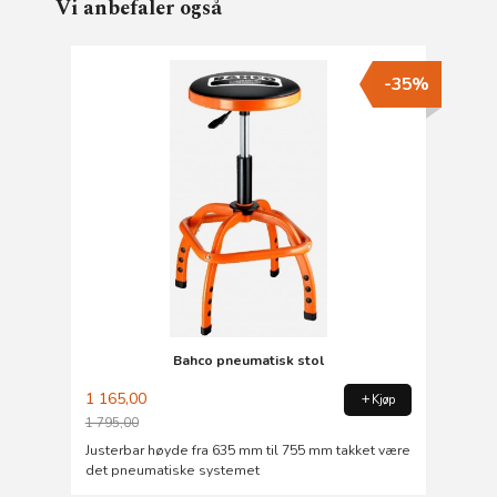
Vi anbefaler også
-35%
Bahco pneumatisk stol
1 165,00
Kjøp
1 795,00
Rabatt
Justerbar høyde fra 635 mm til 755 mm takket være
det pneumatiske systemet