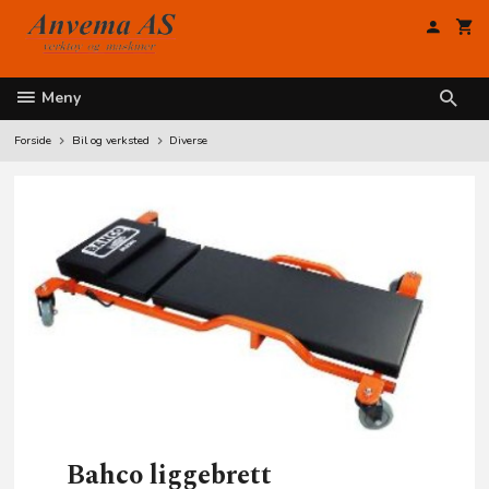
Gå
til
innholdet
Meny
Forside
Bil og verksted
Diverse
Bahco liggebrett