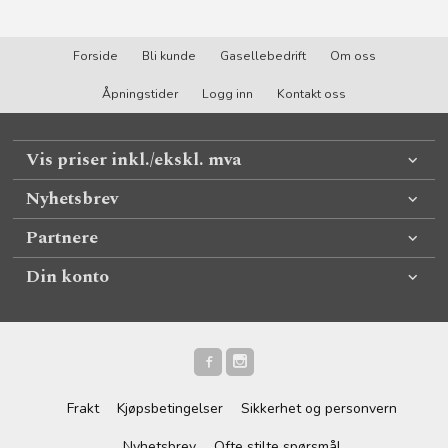
Forside
Bli kunde
Gasellebedrift
Om oss
Åpningstider
Logg inn
Kontakt oss
Vis priser inkl./ekskl. mva
Nyhetsbrev
Partnere
Din konto
Frakt
Kjøpsbetingelser
Sikkerhet og personvern
Nyhetsbrev
Ofte stilte spørsmål