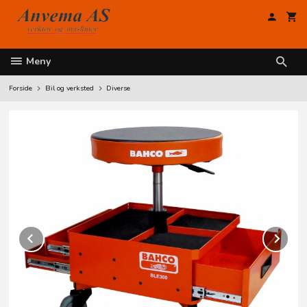
Gå
til
innholdet
Meny
Forside
Bil og verksted
Diverse
Prev
Ne