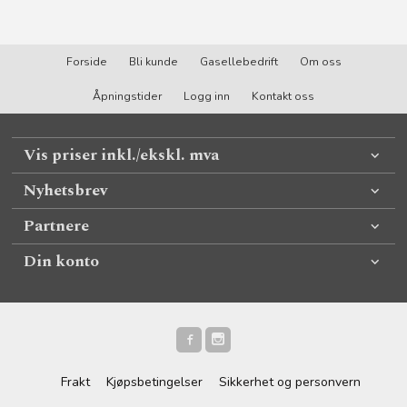
Forside
Bli kunde
Gasellebedrift
Om oss
Åpningstider
Logg inn
Kontakt oss
Vis priser inkl./ekskl. mva
Nyhetsbrev
Partnere
Din konto
Frakt
Kjøpsbetingelser
Sikkerhet og personvern