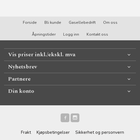
Forside
Bli kunde
Gasellebedrift
Om oss
Åpningstider
Logg inn
Kontakt oss
Vis priser inkl./ekskl. mva
Nyhetsbrev
Partnere
Din konto
Frakt
Kjøpsbetingelser
Sikkerhet og personvern