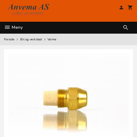
Gå
til
innholdet
Meny
Forside
Bil og verksted
Varme