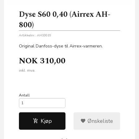
Dyse S60 0,40 (Airrex AH-
800)
Artikkelnr.:
AH10019
Original Danfoss-dyse til Airrex-varmeren.
NOK
310,00
inkl. mva.
Antall
Kjøp
Ønskeliste