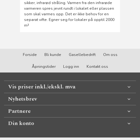
sikker, infrarød stråling. Varmen fra den infrarøde
varmeren spres jevnt rundt i lokalet eller plassen
som skal varmes opp. Det er ikke behov for en
separat vifte. Egner seg for lokaler på opptil 2000
m³
Forside
Bli kunde
Gasellebedrift
Om oss
Åpningstider
Logg inn
Kontakt oss
Vis priser inkl./ekskl. mva
Nyhetsbrev
Partnere
Din konto