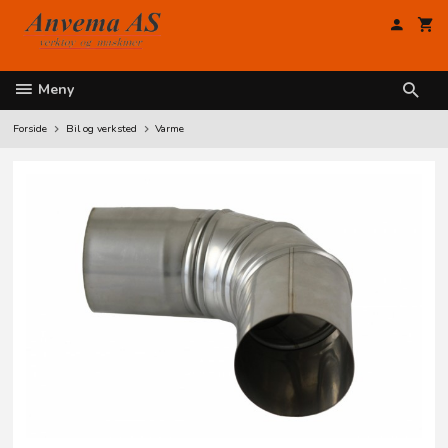
Gå
til
innholdet
Meny
Forside
Bil og verksted
Varme