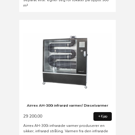
separat vifte. egner seg for lokaler på opptil 900
m³
Airrex AH-300i infrarød varmer/ Dieselvarmer
29 200,00
Kjøp
Airrex AH-300i infrarøde varmer produserer en
sikker, infrarød stråling. Varmen fra den infrarøde