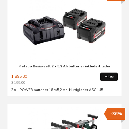
Metabo Basis-sett 2 x 5,2 Ah batterier inkludert lader
1 895,00
Kjøp
3 199,00
Rabatt
2 x LiPOWER batterier 18 V/5,2 Ah. Hurtiglader ASC 145.
-36%