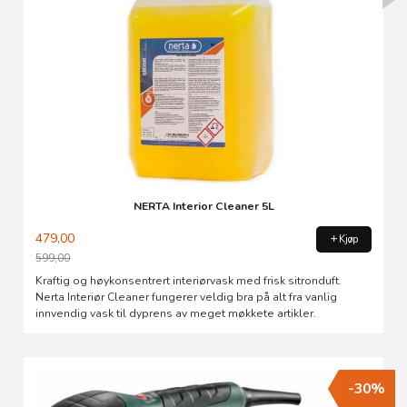
NERTA Interior Cleaner 5L
479,00
Kjøp
599,00
Rabatt
Kraftig og høykonsentrert interiørvask med frisk sitronduft.
Nerta Interiør Cleaner fungerer veldig bra på alt fra vanlig
innvendig vask til dyprens av meget møkkete artikler.
-30%