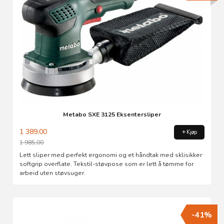
Metabo SXE 3125 Eksentersliper
1 389,00
Kjøp
1 985,00
Rabatt
Lett sliper med perfekt ergonomi og et håndtak med sklisikker
softgrip overflate. Tekstil-støvpose som er lett å tømme for
arbeid uten støvsuger.
-41%