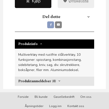
Kjøp
Ønskeliste
Del dette
Produktinfo
Multiverktøy med rustfrie stålverktøy, 10
funksjoner: spisstang, kombinasjonstang,
sidebitetang, kniv, sag, div. skrutrekkere,
boksåpner, filer mm. Aluminiumsdeksel.
Produktanmeldelser (0)
Forside
Bli kunde
Gasellebedrift
Om oss
Åpningstider
Logg inn
Kontakt oss