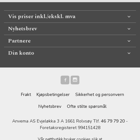
Vis priser inkl./ekskl. mva
Nyhetsbrev
Partnere
Din konto
Frakt
Kjøpsbetingelser
Sikkerhet og personvern
Nyhetsbrev
Ofte stilte spørsmål
Anvema AS Evjeløkka 3 A 1661 Rolvsøy Tlf.
46 79 79 20
-
Foretaksregisteret 994151428
Vår nettbutikk bruker cookies slik at