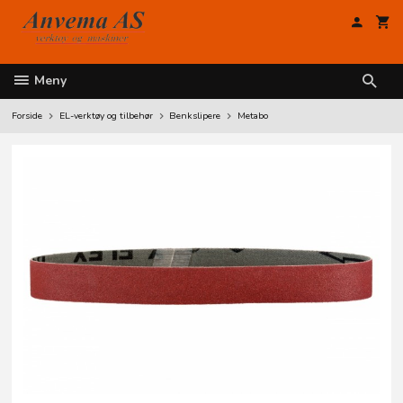
Gå
til
innholdet
Meny
Forside
EL-verktøy og tilbehør
Benkslipere
Metabo