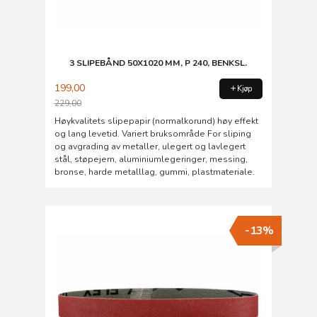
3 SLIPEBÅND 50X1020 MM, P 240, BENKSL.
199,00
Kjøp
229,00
Rabatt
Høykvalitets slipepapir (normalkorund) høy effekt
og lang levetid. Variert bruksområde For sliping
og avgrading av metaller, ulegert og lavlegert
stål, støpejern, aluminiumlegeringer, messing,
bronse, harde metalllag, gummi, plastmateriale.
-13%