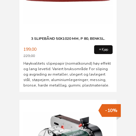
3 SLIPEBÅND 50X1020 MM, P 80, BENKSL.
199,00
Kjøp
229,00
Rabatt
Høykvalitets slipepapir (normalkorund) høy effekt
og lang levetid. Variert bruksområde For sliping
og avgrading av metaller, ulegert og lavlegert
stål, støpejern, aluminiumlegeringer, messing,
bronse, harde metalllag, gummi, plastmateriale.
-10%