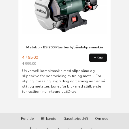
Metabo - BS 200 Plus benk/båndslipemaskin
4 495,00
Kjøp
4 999,00
Rabatt
Universell kombimaskin med slipebånd og
slipeskive for bearbeiding av tre og metall. For
sliping, hvessing, avgrading og fjerning av rust på
stål og metaller. Egnet for bruk med stålbørster
for rustfjerning. Integrert LED-lys.
Forside
Bli kunde
Gasellebedrift
Om oss