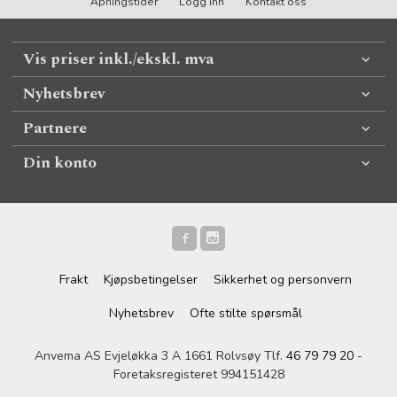
Åpningstider
Logg inn
Kontakt oss
Vis priser inkl./ekskl. mva
Nyhetsbrev
Partnere
Din konto
Frakt
Kjøpsbetingelser
Sikkerhet og personvern
Nyhetsbrev
Ofte stilte spørsmål
Anvema AS Evjeløkka 3 A 1661 Rolvsøy Tlf.
46 79 79 20
-
Foretaksregisteret 994151428