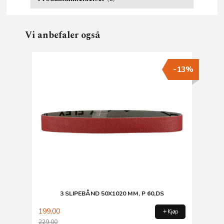
Vi anbefaler også
-13%
3 SLIPEBÅND 50X1020 MM, P 60,DS
199,00
Kjøp
229,00