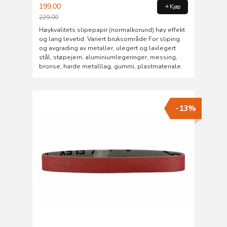
199,00
Kjøp
229,00
Rabatt
Høykvalitets slipepapir (normalkorund) høy effekt
og lang levetid. Variert bruksområde For sliping
og avgrading av metaller, ulegert og lavlegert
stål, støpejern, aluminiumlegeringer, messing,
bronse, harde metalllag, gummi, plastmateriale.
-13%