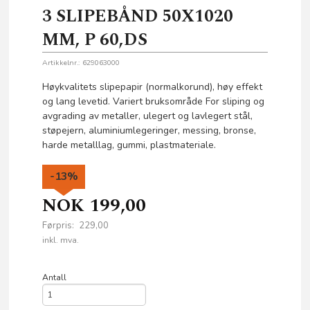
3 SLIPEBÅND 50X1020
MM, P 60,DS
Artikkelnr.:
629063000
Høykvalitets slipepapir (normalkorund), høy effekt
og lang levetid. Variert bruksområde For sliping og
avgrading av metaller, ulegert og lavlegert stål,
støpejern, aluminiumlegeringer, messing, bronse,
harde metalllag, gummi, plastmateriale.
-13%
NOK
199,00
Førpris:
229,00
Rabatt
inkl. mva.
Antall