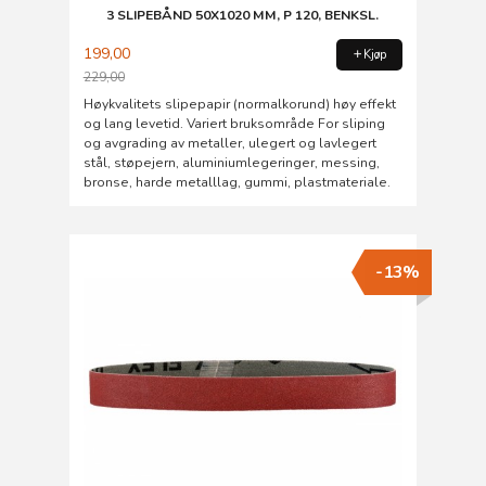
3 SLIPEBÅND 50X1020 MM, P 120, BENKSL.
199,00
Kjøp
229,00
Rabatt
Høykvalitets slipepapir (normalkorund) høy effekt
og lang levetid. Variert bruksområde For sliping
og avgrading av metaller, ulegert og lavlegert
stål, støpejern, aluminiumlegeringer, messing,
bronse, harde metalllag, gummi, plastmateriale.
-13%