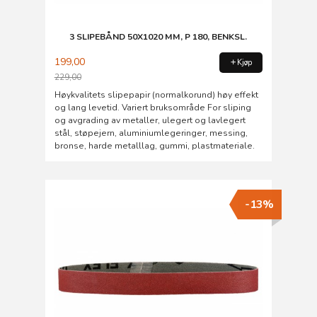
3 SLIPEBÅND 50X1020 MM, P 180, BENKSL.
199,00
Kjøp
229,00
Rabatt
Høykvalitets slipepapir (normalkorund) høy effekt
og lang levetid. Variert bruksområde For sliping
og avgrading av metaller, ulegert og lavlegert
stål, støpejern, aluminiumlegeringer, messing,
bronse, harde metalllag, gummi, plastmateriale.
-13%