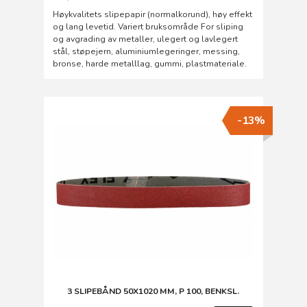
Rabatt
Høykvalitets slipepapir (normalkorund), høy effekt
og lang levetid. Variert bruksområde For sliping
og avgrading av metaller, ulegert og lavlegert
stål, støpejern, aluminiumlegeringer, messing,
bronse, harde metalllag, gummi, plastmateriale.
-13%
3 SLIPEBÅND 50X1020 MM, P 100, BENKSL.