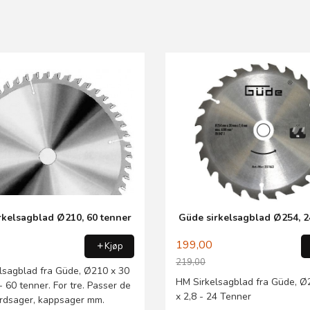
rkelsagblad Ø210, 60 tenner
Güde sirkelsagblad Ø254, 2
199,00
Kjøp
219,00
lsagblad fra Güde, Ø210 x 30
Rabatt
HM Sirkelsagblad fra Güde, Ø
 60 tenner. For tre. Passer de
x 2,8 - 24 Tenner
ordsager, kappsager mm.