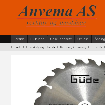
Gå
til
innholdet
Forside
Bli kunde
Gasellebedrift
Om oss
Åpning
Forside
EL-verktøy og tilbehør
Kappsag / Bordsag
Tilbehør