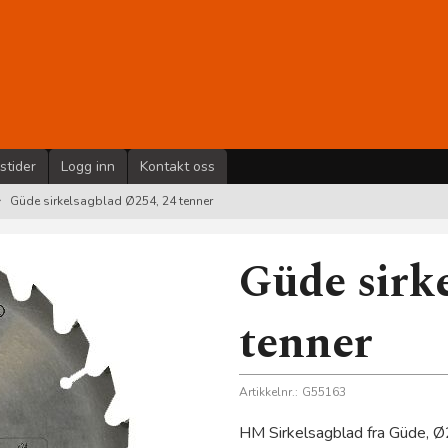
stider
Logg inn
Kontakt oss
Güde sirkelsagblad Ø254, 24 tenner
Güde sirk
tenner
Artikkelnr.:
G55163
HM Sirkelsagblad fra Güde, Ø