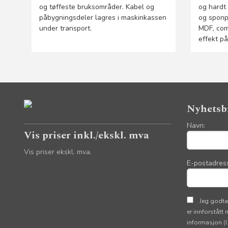
og tøffeste bruksområder. Kabel og
og hardt 
påbygningsdeler lagres i maskinkassen
og sponpl
under transport.
MDF, com
effekt på
Nyhetsb
Navn:
Vis priser inkl./ekskl. mva
Vis priser ekskl. mva.
E-postadres
Jeg godta
er innforstått
informasjon
(