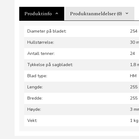
Produktinfo
Produktanmeldelser (0)
Diameter på bladet:
254
Hullstørrelse:
30 
Antall tenner:
24
Tykkelse på sagbladet:
1,8
Blad type:
HM
Lengde:
255
Bredde:
255
Høyde:
3 m
Vekt:
1 kg