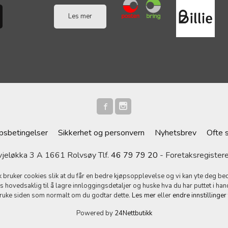
Les mer
psbetingelser
Sikkerhet og personvern
Nyhetsbrev
Ofte 
eløkka 3 A 1661 Rolvsøy Tlf.
46 79 79 20
- Foretaksregiste
k bruker cookies slik at du får en bedre kjøpsopplevelse og vi kan yte deg bed
s hovedsaklig til å lagre innloggingsdetaljer og huske hva du har puttet i han
bruke siden som normalt om du godtar dette.
Les mer
eller
endre innstillinger
Powered by
24Nettbutikk