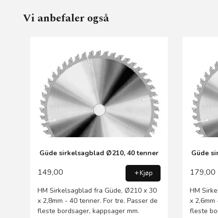
Vi anbefaler også
Güde sirkelsagblad Ø210, 40 tenner
Güde si
149,00
179,00
Kjøp
HM Sirkelsagblad fra Güde, Ø210 x 30
HM Sirke
x 2,8mm - 40 tenner. For tre. Passer de
x 2,6mm -
fleste bordsager, kappsager mm.
fleste b