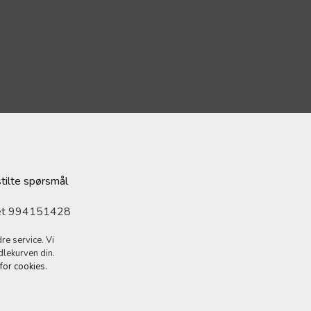
stilte spørsmål
ret 994151428
re service. Vi
dlekurven din.
 for cookies.