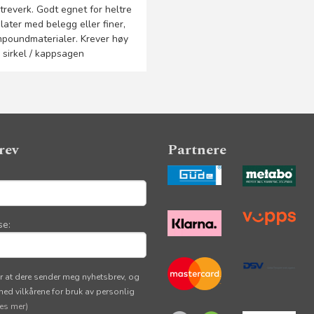
treverk. Godt egnet for heltre
ater med belegg eller finer,
poundmaterialer. Krever høy
 sirkel / kappsagen
rev
Partnere
se:
r at dere sender meg nyhetsbrev, og
 med vilkårene for bruk av personlig
les mer)