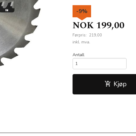
-9%
NOK
199,00
Førpris:
219,00
Rabatt
inkl. mva.
Antall
Kjøp