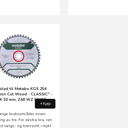
blad til Metabo KGS 254
sion Cut Wood - CLASSIC" -
X 30 mm, Z48 WZ 5°NEG.
Kjøp
nge bruksområder innen
ng av tre: For ekstra bra, ren
d langs- og tverrsnitt i mykt