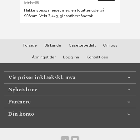
1 315,00
Rabatt
Hakke spiss/ meisel med en totallengde på
905mm. Vekt 3,4kg, glassfiberhåndtak
Forside
Bli kunde
Gasellebedrift
Om oss
Åpningstider
Logg inn
Kontakt oss
Vis priser inkl./ekskl. mva
Nyhetsbrev
Partnere
Din konto