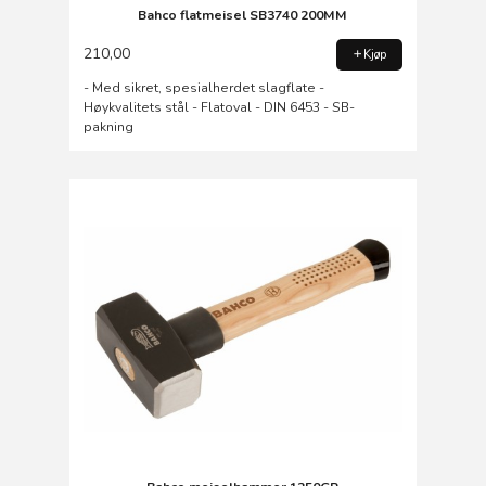
Bahco flatmeisel SB3740 200MM
210,00
Kjøp
- Med sikret, spesialherdet slagflate -
Høykvalitets stål - Flatoval - DIN 6453 - SB-
pakning