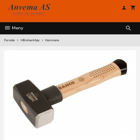
Gå
til
innholdet
Meny
Forside
Håndverktøy
Hammere