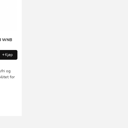
18 WNB
Kjøp
fri og
litet for