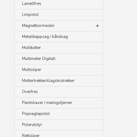
Lamellfres
Limpistol
Magnetbormaskin
Metallkappsag / båndsag
Multikutter
Multimeter Digitalt
Multisliper
Muttertrekker/slagskrutrekker
Overfres
Paintshaver / malingsfjerner
Popnaglepistol
Polerutstyr
Rettsliper