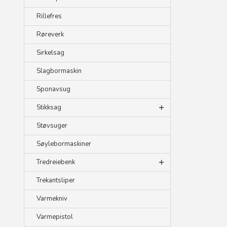
Rillefres
Røreverk
Sirkelsag
Slagbormaskin
Sponavsug
Stikksag
Støvsuger
Søylebormaskiner
Tredreiebenk
Trekantsliper
Varmekniv
Varmepistol