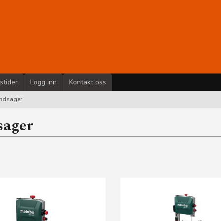
stider
Logg inn
Kontakt oss
ndsager
sager