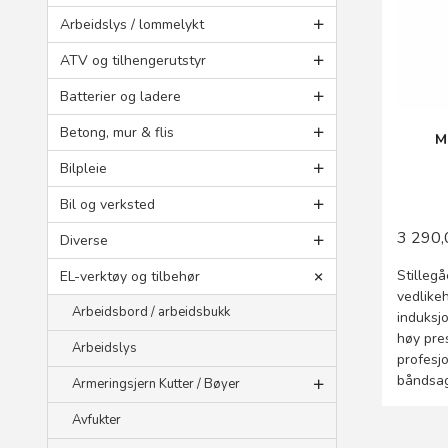
Arbeidslys / lommelykt
ATV og tilhengerutstyr
Batterier og ladere
Betong, mur & flis
M
Bilpleie
Bil og verksted
3 290,
Diverse
Stilleg
EL-verktøy og tilbehør
vedlikeh
Arbeidsbord / arbeidsbukk
induksj
høy pres
Arbeidslys
profesj
båndsag
Armeringsjern Kutter / Bøyer
Avfukter