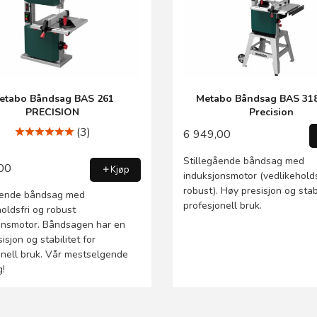
etabo Båndsag BAS 261
Metabo Båndsag BAS 3
PRECISION
Precision
(3)
6 949,00
Stillegående båndsag med
00
Kjøp
induksjonsmotor (vedlikeholds
robust). Høy presisjon og stabi
ående båndsag med
profesjonell bruk.
oldsfri og robust
onsmotor. Båndsagen har en
isjon og stabilitet for
onell bruk. Vår mestselgende
!