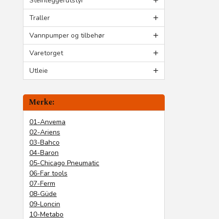
Steinleggerutstyr
Traller
Vannpumper og tilbehør
Varetorget
Utleie
Merke:
01-Anvema
02-Ariens
03-Bahco
04-Baron
05-Chicago Pneumatic
06-Far tools
07-Ferm
08-Güde
09-Loncin
10-Metabo