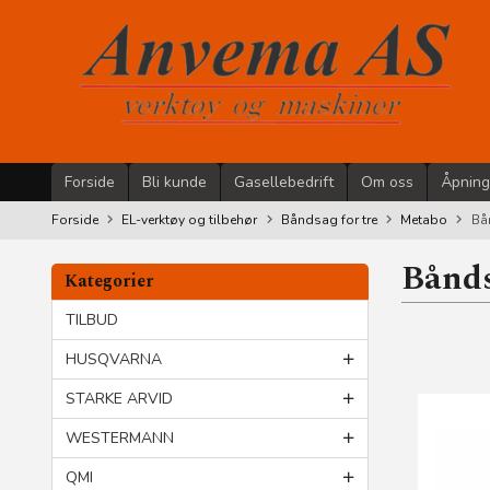
Gå
til
innholdet
Forside
Bli kunde
Gasellebedrift
Om oss
Åpning
Forside
EL-verktøy og tilbehør
Båndsag for tre
Metabo
Bå
Bånd
Kategorier
TILBUD
HUSQVARNA
STARKE ARVID
WESTERMANN
QMI