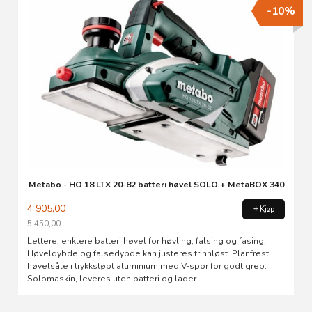
-10%
Metabo - HO 18 LTX 20-82 batteri høvel SOLO + MetaBOX 340
4 905,00
Kjøp
5 450,00
Rabatt
Lettere, enklere batteri høvel for høvling, falsing og fasing.
Høveldybde og falsedybde kan justeres trinnløst. Planfrest
høvelsåle i trykkstøpt aluminium med V-spor for godt grep.
Solomaskin, leveres uten batteri og lader.