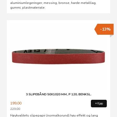
aluminiumlegeringer, messing, bronse, harde metalllag,
gummi, plastmateriale.
-13%
3 SLIPEBÅND 50X1020 MM, P 120, BENKSL.
199,00
Kjøp
229,00
Rabatt
Høykvalitets slipepapir (normalkorund) høy effekt og lang