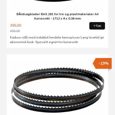
Båndsagblader BAS 261 for tre og plastmaterialer A4
Kurvesnitt - 1712 x 6 x 0.36 mm
395,00
Kjøp
490,00
Rabatt
Karbon-stål med induktivt herdete tannspisser Lang levetid gir
økonomisk bruk. Spesielt egnet for kurvesnitt
-19%