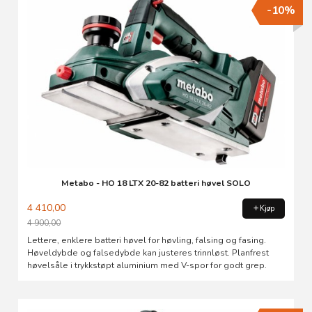
-10%
Metabo - HO 18 LTX 20-82 batteri høvel SOLO
4 410,00
Kjøp
4 900,00
Rabatt
Lettere, enklere batteri høvel for høvling, falsing og fasing.
Høveldybde og falsedybde kan justeres trinnløst. Planfrest
høvelsåle i trykkstøpt aluminium med V-spor for godt grep.