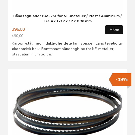
Båndsagblader BAS 261 for NE-metaller / Plast / Aluminium /
Tre A2 1712 x 12 x 0.36 mm
395,00
Kjøp
490,00
Rabatt
Karbon-stål med induktivt herdete tannspisser. Lang levetid gir
økonomisk bruk. Romtannet båndsagblad for NE-metaller,
plast aluminium og tre.
-19%