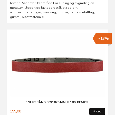
levetid. Variert bruksområde For sliping og avgrading av
metaller, ulegert og lavlegert stål, støpejern,
aluminiumlegeringer, messing, bronse, harde metalllag,
gummi, plastmateriale.
-13%
3 SLIPEBÅND 50X1020 MM, P 180, BENKSL.
199,00
Kjøp