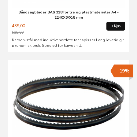
Båndsagblader BAS 318 for tre og plastmaterialer A4 -
2240X6X0,5 mm
439,00
Kjøp
535,00
Rabatt
Karbon-stål med induktivt herdete tannspisser Lang levetid gir
økonomisk bruk. Spesielt for kurvesnitt.
-19%