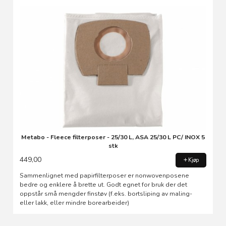
Metabo - Fleece filterposer - 25/30 L, ASA 25/30 L PC/ INOX 5
stk
449,00
Kjøp
Sammenlignet med papirfilterposer er nonwovenposene
bedre og enklere å brette ut. Godt egnet for bruk der det
oppstår små mengder finstøv (f.eks. bortsliping av maling-
eller lakk, eller mindre borearbeider)