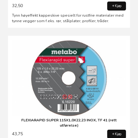
32,50
Kjøp
Tynn høyeffekt kappeskive spesielt for rustfrie materialer med
tynne vegger som f.eks. rør, stålplater, profiler, tråder.
FLEXIARAPID SUPER 115X1,0X22,23 INOX, TF 41 (rett
utførelse)
43,75
Kjøp