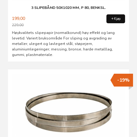
3 SLIPEBÅND 50X1020 MM, P 80, BENKSL.
199,00
Kjøp
229,00
Rabatt
Høykvalitets slipepapir (normalkorund) høy effekt og lang
levetid. Variert bruksområde For sliping og avgrading av
metaller, ulegert og lavlegert stål, støpejern,
aluminiumlegeringer, messing, bronse, harde metalllag,
gummi, plastmateriale.
-19%