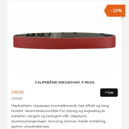
-13%
3 SLIPEBÅND 50X1020 MM, P 60,DS
199,00
Kjøp
229,00
Rabatt
Høykvalitets slipepapir (normalkorund), høy effekt og lang
levetid. Variert bruksområde For sliping og avgrading av
metaller, ulegert og lavlegert stål, støpejern,
aluminiumlegeringer, messing, bronse, harde metalllag,
gummi, plastmateriale.