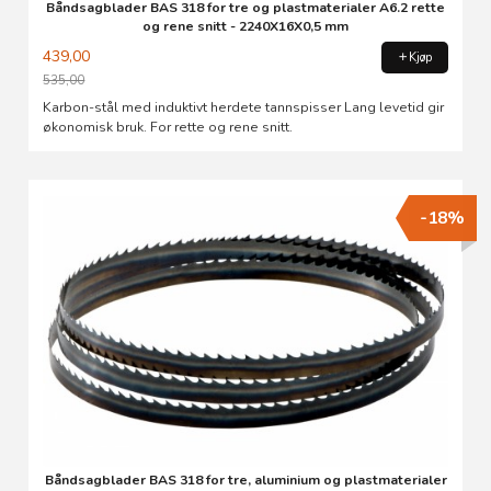
Båndsagblader BAS 318 for tre og plastmaterialer A6.2 rette
og rene snitt - 2240X16X0,5 mm
439,00
Kjøp
535,00
Rabatt
Karbon-stål med induktivt herdete tannspisser Lang levetid gir
økonomisk bruk. For rette og rene snitt.
-18%
Båndsagblader BAS 318 for tre, aluminium og plastmaterialer