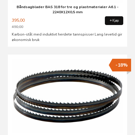
Båndsagblader BAS 318 for tre og plastmaterialer A6.1 -
2240X12X0,5 mm
395,00
Kjøp
490,00
Rabatt
Karbon-stål med induktivt herdete tannspisser Lang levetid gir
økonomisk bruk
-18%