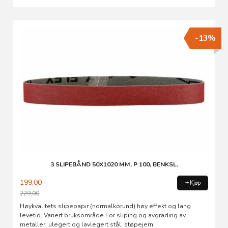
-13%
3 SLIPEBÅND 50X1020 MM, P 100, BENKSL.
199,00
Kjøp
229,00
Rabatt
Høykvalitets slipepapir (normalkorund) høy effekt og lang
levetid. Variert bruksområde For sliping og avgrading av
metaller, ulegert og lavlegert stål, støpejern,