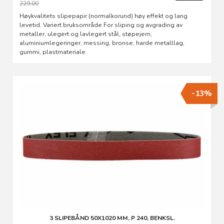
229,00
Rabatt
Høykvalitets slipepapir (normalkorund) høy effekt og lang
levetid. Variert bruksområde For sliping og avgrading av
metaller, ulegert og lavlegert stål, støpejern,
aluminiumlegeringer, messing, bronse, harde metalllag,
gummi, plastmateriale.
-13%
3 SLIPEBÅND 50X1020 MM, P 240, BENKSL.