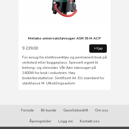
Metabo universalstøvsuger ASR 35 M ACP
9 239,00
Kjøp
For avsug fra elektroverktøy og permanent bruk på
verksted eller byggeplass. Spesielt egnet til
betong- og steinstøv. Våt-/tørr støvsuger på
1400W for bruk i industrien. Høy
brukerbeskyttelse: Sertifisert iht. EU-standard for
støvklasse M. Utkoblingsautom
Forside
Bli kunde
Gasellebedrift
Om oss
Åpningstider
Logg inn
Kontakt oss