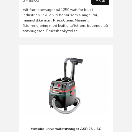
3 459,00
Kjøp
Våt-/tørr støvsuger på 1250 watt for bruk i
industrien. Inkl. div. tilbehør som slange, rør,
munnstykke m.m. PressClean: Manuell
filterrengjøring med kraftig luftstrøm, betjenes på
støvsugeren. Brukerbeskyttelse:
Metabo universalstøvsuger ASR 25 L SC