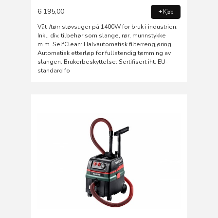
6 195,00
Kjøp
Våt-/tørr støvsuger på 1400W for bruk i industrien.
Inkl. div. tilbehør som slange, rør, munnstykke
m.m. SelfClean: Halvautomatisk filterrengjøring.
Automatisk etterløp for fullstendig tømming av
slangen. Brukerbeskyttelse: Sertifisert iht. EU-
standard fo