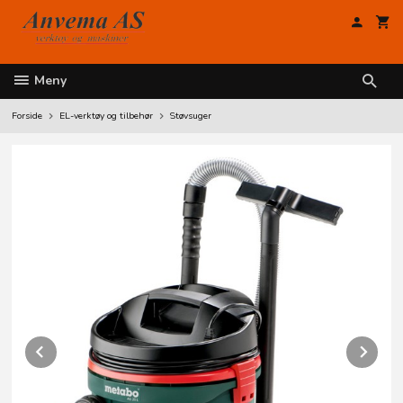
Gå
til
innholdet
Meny
Forside
EL-verktøy og tilbehør
Støvsuger
Prev
Ne