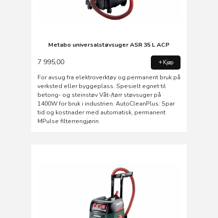
Metabo universalstøvsuger ASR 35 L ACP
7 995,00
Kjøp
For avsug fra elektroverktøy og permanent bruk på
verksted eller byggeplass. Spesielt egnet til
betong- og steinstøv Våt-/tørr støvsuger på
1400W for bruk i industrien. AutoCleanPlus: Spar
tid og kostnader med automatisk, permanent
MPulse filterrengjørin