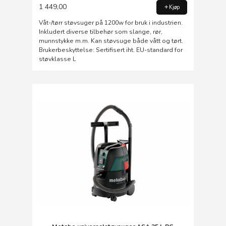
1 449,00
Kjøp
Våt-/tørr støvsuger på 1200w for bruk i industrien.
Inkludert diverse tilbehør som slange, rør,
munnstykke m.m. Kan støvsuge både vått og tørt.
Brukerbeskyttelse: Sertifisert iht. EU-standard for
støvklasse L