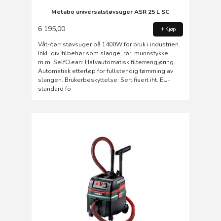
Metabo universalstøvsuger ASR 25 L SC
6 195,00
Kjøp
Våt-/tørr støvsuger på 1400W for bruk i industrien.
Inkl. div. tilbehør som slange, rør, munnstykke
m.m. SelfClean: Halvautomatisk filterrengjøring.
Automatisk etterløp for fullstendig tømming av
slangen. Brukerbeskyttelse: Sertifisert iht. EU-
standard fo