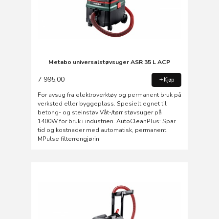
Metabo universalstøvsuger ASR 35 L ACP
7 995,00
Kjøp
For avsug fra elektroverktøy og permanent bruk på
verksted eller byggeplass. Spesielt egnet til
betong- og steinstøv Våt-/tørr støvsuger på
1400W for bruk i industrien. AutoCleanPlus: Spar
tid og kostnader med automatisk, permanent
MPulse filterrengjørin