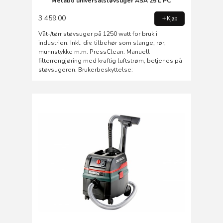
Metabo universalstøvsuger ASA 25 L PC
3 459,00
Kjøp
Våt-/tørr støvsuger på 1250 watt for bruk i
industrien. Inkl. div. tilbehør som slange, rør,
munnstykke m.m. PressClean: Manuell
filterrengjøring med kraftig luftstrøm, betjenes på
støvsugeren. Brukerbeskyttelse: