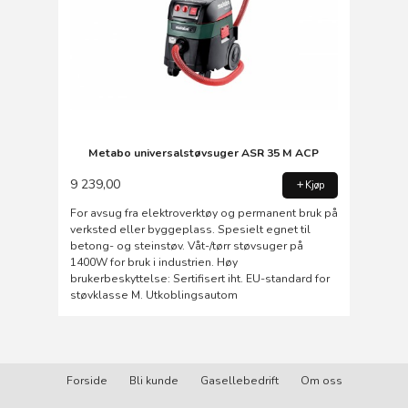
Metabo universalstøvsuger ASR 35 M ACP
9 239,00
Kjøp
For avsug fra elektroverktøy og permanent bruk på
verksted eller byggeplass. Spesielt egnet til
betong- og steinstøv. Våt-/tørr støvsuger på
1400W for bruk i industrien. Høy
brukerbeskyttelse: Sertifisert iht. EU-standard for
støvklasse M. Utkoblingsautom
Forside
Bli kunde
Gasellebedrift
Om oss