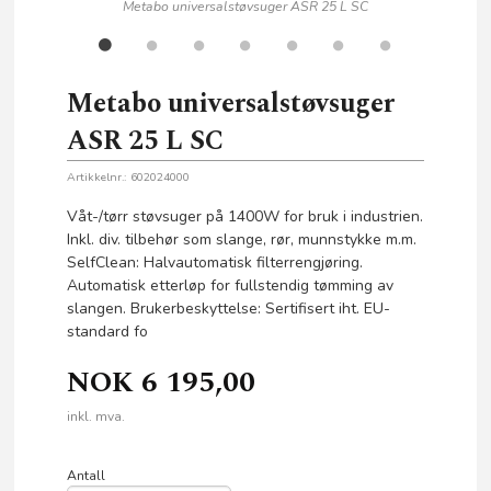
Metabo universalstøvsuger ASR 25 L SC
Metabo universalstøvsuger
ASR 25 L SC
Artikkelnr.:
602024000
Våt-/tørr støvsuger på 1400W for bruk i industrien.
Inkl. div. tilbehør som slange, rør, munnstykke m.m.
SelfClean: Halvautomatisk filterrengjøring.
Automatisk etterløp for fullstendig tømming av
slangen. Brukerbeskyttelse: Sertifisert iht. EU-
standard fo
NOK
6 195,00
inkl. mva.
Antall