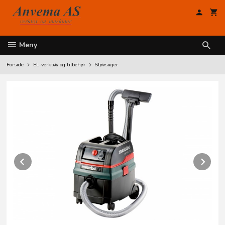
Gå
til
innholdet
Meny
Forside
EL-verktøy og tilbehør
Støvsuger
Prev
Ne