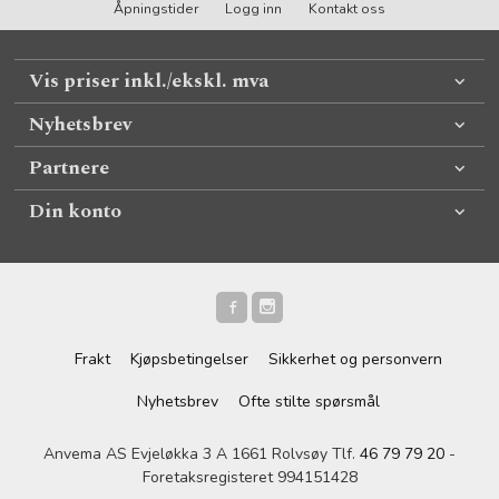
Åpningstider
Logg inn
Kontakt oss
Vis priser inkl./ekskl. mva
Nyhetsbrev
Partnere
Din konto
Frakt
Kjøpsbetingelser
Sikkerhet og personvern
Nyhetsbrev
Ofte stilte spørsmål
Anvema AS Evjeløkka 3 A 1661 Rolvsøy Tlf.
46 79 79 20
-
Foretaksregisteret 994151428