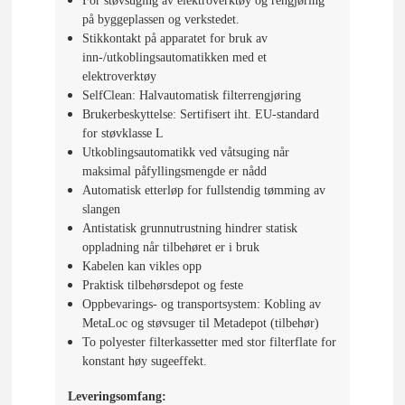
For støvsuging av elektroverktøy og rengjøring
på byggeplassen og verkstedet.
Stikkontakt på apparatet for bruk av
inn-/utkoblingsautomatikken med et
elektroverktøy
SelfClean: Halvautomatisk filterrengjøring
Brukerbeskyttelse: Sertifisert iht. EU-standard
for støvklasse L
Utkoblingsautomatikk ved våtsuging når
maksimal påfyllingsmengde er nådd
Automatisk etterløp for fullstendig tømming av
slangen
Antistatisk grunnutrustning hindrer statisk
oppladning når tilbehøret er i bruk
Kabelen kan vikles opp
Praktisk tilbehørsdepot og feste
Oppbevarings- og transportsystem: Kobling av
MetaLoc og støvsuger til Metadepot (tilbehør)
To polyester filterkassetter med stor filterflate for
konstant høy sugeeffekt.
Leveringsomfang: